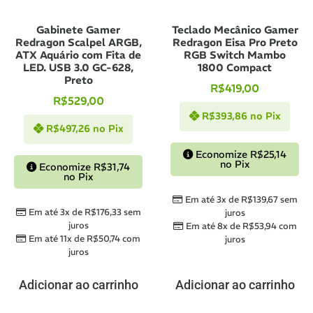
Gabinete Gamer
Teclado Mecânico Gamer
Redragon Scalpel ARGB,
Redragon Eisa Pro Preto
ATX Aquário com Fita de
RGB Switch Mambo
LED. USB 3.0 GC-628,
1800 Compact
Preto
R$
419,00
R$
529,00
R$
393,86
no Pix
R$
497,26
no Pix
Economize
R$
25,14
no Pix
Economize
R$
31,74
no Pix
Em até 3x de
R$
139,67
sem
Em até 3x de
R$
176,33
sem
juros
juros
Em até 8x de
R$
53,94
com
Em até 11x de
R$
50,74
com
juros
juros
Adicionar ao carrinho
Adicionar ao carrinho