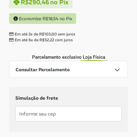
R$
290,46
no Pix
Economize
R$
18,54
no Pix
Em até 3x de
R$
103,00
sem juros
Em até 6x de
R$
52,22
com juros
Parcelamento exclusivo
Loja Física
Consultar Parcelamento
Dinheiro ou PIX
Simulação de frete
Pix:
R$
290,46
Aprovação imediata
Economize
R$
18,54
no Pix
Cartões de crédito: