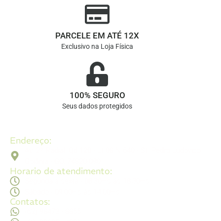
PARCELE EM ATÉ 12X
Exclusivo na Loja Física
100% SEGURO
Seus dados protegidos
Endereço:
Av. 2ª Radial, Qd 120 - Lt 08 N 640 - St. Pedro Ludovico,
Goiânia - GO, 74820-090
Horario de atendimento:
Segunda a sexta - 08:30Hs ás 18:30Hs
Sábado - 09:00Hs ás 14:00Hs
Contatos:
(62) 98473 - 8855