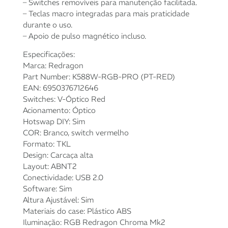
– Switches removíveis para manutenção facilitada.
juros
– Teclas macro integradas para mais praticidade
durante o uso.
6x de
R$
52,22
com
R$
313,32
– Apoio de pulso magnético incluso.
juros
Especificações:
Marca: Redragon
Part Number: K588W-RGB-PRO (PT-RED)
EAN: 6950376712646
Switches: V-Óptico Red
Acionamento: Óptico
Hotswap DIY: Sim
COR: Branco, switch vermelho
Formato: TKL
Design: Carcaça alta
Layout: ABNT2
Conectividade: USB 2.0
Software: Sim
Altura Ajustável: Sim
Materiais do case: Plástico ABS
Iluminação: RGB Redragon Chroma Mk2