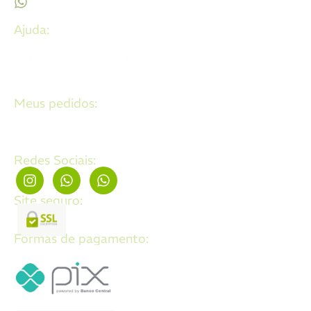
(62) 99605 - 4331
Ajuda:
Politícas de privacidade
Politícas de devolução e trocas
Perguntas frequentes
Fale Conosco
Meus pedidos:
Acompanhe seus pedidos
Editar cadastro
Redes Sociais:
Site seguro:
Formas de pagamento: