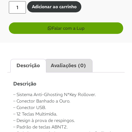
Adicionar ao carrinho
Aprovação imediata
Falar com a Lup
1x de
R$
309,00
R$
309,00
sem juros
Descrição
Avaliações (0)
2x de
R$
154,50
sem
R$
309,00
juros
Descrição
3x de
R$
103,00
sem
R$
309,00
– Sistema Anti-Ghosting N*Key Rollover.
juros
– Conector Banhado a Ouro.
– Conector USB.
4x de
R$
77,64
com
R$
310,56
– 12 Teclas Multimídia.
juros
– Design à prova de respingos.
– Padrão de teclas ABNT2.
5x de
R$
62,29
com
R$
311,45