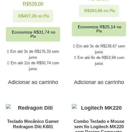
R$
529,00
R$
393,86
no Pix
R$
497,26
no Pix
Economize
R$
25,14
no
Pix
Economize
R$
31,74
no
Pix
Em até 3x de
R$
139,67
sem
Em até 3x de
R$
176,33
sem
juros
juros
Em até 8x de
R$
53,94
com
Em até 11x de
R$
50,74
com
juros
juros
Adicionar ao carrinho
Adicionar ao carrinho
Teclado Mecânico Gamer
Combo Teclado e Mouse
Redragon Diti K601
sem fio Logitech MK220
com Design Compacto,