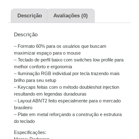
1x de
R$
315,00
sem
R$
315,00
juros
Descrição
Avaliações (0)
2x de
R$
157,50
sem
R$
315,00
juros
Descrição
– Formato 60% para os usuários que buscam
3x de
R$
105,00
sem
R$
315,00
maximizar espaço para o mouse
juros
– Teclado de perfil baixo com switches low profile para
melhor conforto e ergonomia
4x de
R$
79,14
com
R$
316,56
– Iluminação RGB individual por tecla trazendo mais
juros
brilho para seu setup
– Keycaps feitas com o método doubleshot injection
5x de
R$
63,50
com
R$
317,50
resultando em legendas duradouras
juros
– Layout ABNT2 feito especialmente para o mercado
brasileiro
6x de
R$
53,24
com
R$
319,44
– Plate em metal reforçando a construção e estrutura
juros
do teclado
Especificações: