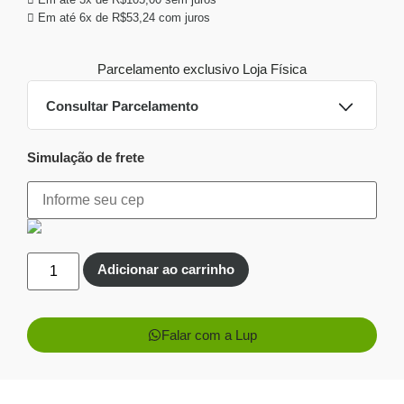
Em até 6x de
R$
53,24
com juros
Parcelamento exclusivo
Loja Física
Consultar Parcelamento
Simulação de frete
Dinheiro ou PIX
Pix:
R$
296,10
Aprovação imediata
Economize
R$
18,90
no Pix
Adicionar ao carrinho
Cartões de crédito:
Aprovação imediata
Falar com a Lup