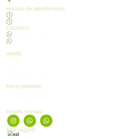
Goiânia - GO, 74820-090
Horario de atendimento:
Segunda a sexta - 08:30Hs ás 18:30Hs
Sábado - 09:00Hs ás 14:00Hs
Contatos:
(62) 98473 - 8855
(62) 99605 - 4331
Ajuda:
Politícas de privacidade
Politícas de devolução e trocas
Perguntas frequentes
Fale Conosco
Meus pedidos:
Acompanhe seus pedidos
Editar cadastro
Redes Sociais:
Site seguro: