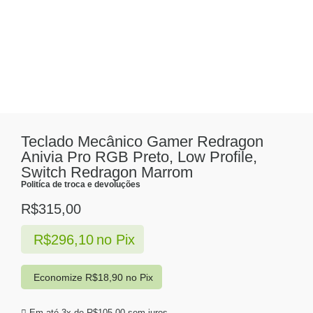
Teclado Mecânico Gamer Redragon
Anivia Pro RGB Preto, Low Profile,
Switch Redragon Marrom
Politíca de troca e devoluções
R$
315,00
R$
296,10
no Pix
Economize
R$
18,90
no Pix
Em até 3x de
R$
105,00
sem juros