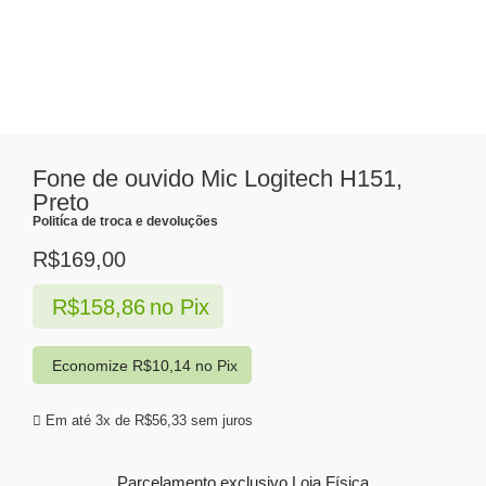
Fone de ouvido Mic Logitech H151,
Preto
Politíca de troca e devoluções
R$
169,00
R$
158,86
no Pix
Economize
R$
10,14
no Pix
Em até 3x de
R$
56,33
sem juros
Parcelamento exclusivo
Loja Física