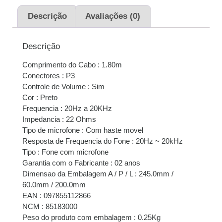
2x de
R$
84,50
sem
R$
169,00
juros
Descrição
Avaliações (0)
3x de
R$
56,33
sem
R$
168,99
Descrição
juros
Comprimento do Cabo : 1.80m
Conectores : P3
Controle de Volume : Sim
Cor : Preto
Frequencia : 20Hz a 20KHz
Impedancia : 22 Ohms
Tipo de microfone : Com haste movel
Resposta de Frequencia do Fone : 20Hz ~ 20kHz
Tipo : Fone com microfone
Garantia com o Fabricante : 02 anos
Dimensao da Embalagem A / P / L : 245.0mm /
60.0mm / 200.0mm
EAN : 097855112866
NCM : 85183000
Peso do produto com embalagem : 0.25Kg