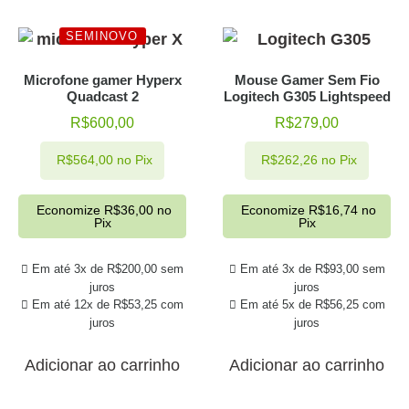
SEMINOVO
Microfone gamer Hyperx
Mouse Gamer Sem Fio
Quadcast 2
Logitech G305 Lightspeed
R$
600,00
R$
279,00
R$
564,00
no Pix
R$
262,26
no Pix
Economize
R$
36,00
no
Economize
R$
16,74
no
Pix
Pix
Em até 3x de
R$
200,00
sem
Em até 3x de
R$
93,00
sem
juros
juros
Em até 12x de
R$
53,25
com
Em até 5x de
R$
56,25
com
juros
juros
Adicionar ao carrinho
Adicionar ao carrinho