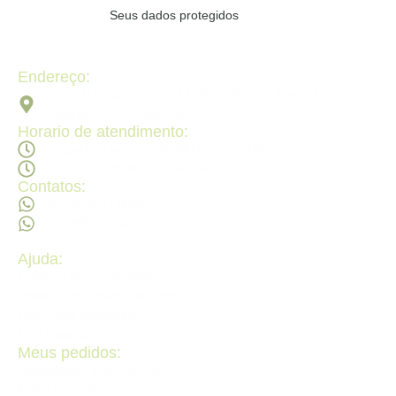
Seus dados protegidos
Endereço:
Av. 2ª Radial, Qd 120 - Lt 08 N 640 - St. Pedro Ludovico,
Goiânia - GO, 74820-090
Horario de atendimento:
Segunda a sexta - 08:30Hs ás 18:30Hs
Sábado - 09:00Hs ás 14:00Hs
Contatos:
(62) 98473 - 8855
(62) 99605 - 4331
Ajuda:
Politícas de privacidade
Politícas de devolução e trocas
Perguntas frequentes
Fale Conosco
Meus pedidos:
Acompanhe seus pedidos
Editar cadastro