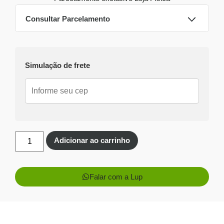
Consultar Parcelamento
Dinheiro ou PIX
Simulação de frete
Pix:
R$
158,86
Aprovação imediata
Economize
R$
10,14
no Pix
Cartões de crédito:
Aprovação imediata
Adicionar ao carrinho
Falar com a Lup
1x de
R$
169,00
sem
R$
169,00
juros