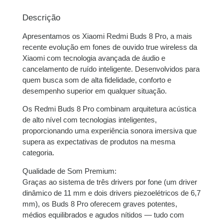
2x de
R$
239,50
sem
R$
479,00
juros
Descrição
Apresentamos os Xiaomi Redmi Buds 8 Pro, a mais
3x de
R$
159,67
sem
R$
479,01
recente evolução em fones de ouvido true wireless da
juros
Xiaomi com tecnologia avançada de áudio e
cancelamento de ruído inteligente. Desenvolvidos para
4x de
R$
120,35
com
R$
481,40
quem busca som de alta fidelidade, conforto e
juros
desempenho superior em qualquer situação.
5x de
R$
96,57
com
R$
482,85
Os Redmi Buds 8 Pro combinam arquitetura acústica
juros
de alto nível com tecnologias inteligentes,
proporcionando uma experiência sonora imersiva que
6x de
R$
80,95
com
R$
485,70
supera as expectativas de produtos na mesma
juros
categoria.
Qualidade de Som Premium:
7x de
R$
70,07
com
R$
490,49
Graças ao sistema de três drivers por fone (um driver
juros
dinâmico de 11 mm e dois drivers piezoelétricos de 6,7
mm), os Buds 8 Pro oferecem graves potentes,
8x de
R$
61,66
com
R$
493,28
médios equilibrados e agudos nítidos — tudo com
juros