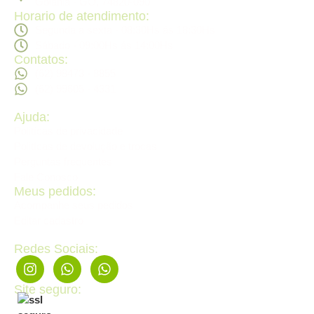
Goiânia - GO, 74820-090
Horario de atendimento:
Segunda a sexta - 08:30Hs ás 18:30Hs
Sábado - 09:00Hs ás 14:00Hs
Contatos:
(62) 98473 - 8855
(62) 99605 - 4331
Ajuda:
Politícas de privacidade
Politícas de devolução e trocas
Perguntas frequentes
Fale Conosco
Meus pedidos:
Acompanhe seus pedidos
Editar cadastro
Redes Sociais:
Site seguro: