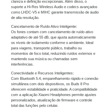
clareza e definição excepcionais. Além disso, o
suporte a Hi-Res Wireless Audio e codecs avançados
9x de
R$
55,36
com
R$
498,24
como LHDC-V5 e MIHC garante transmissão de áudio
juros
de alta resolução.
Cancelamento de Ruído Ativo Inteligente:
10x de
R$
50,06
com
R$
500,60
Os fones contam com cancelamento de ruído ativo
juros
adaptativo de até 55 dB, que ajusta automaticamente
os níveis de isolamento conforme o ambiente. Ideal
para viagens, transporte público, trabalho ou
momentos de foco total, reduzindo ruídos externos e
mantendo sua música ou chamadas sem
interferências.
Conectividade e Recursos Inteligentes:
Com Bluetooth 5.4, emparelhamento rápido e conexão
simultânea com dois dispositivos, os Buds 8 Pro
oferecem estabilidade e praticidade. A compatibilidade
com a aplicação Xiaomi Headphones permite ajustes
personalizados, atualização de firmware e controle
total das funções pelo celular.