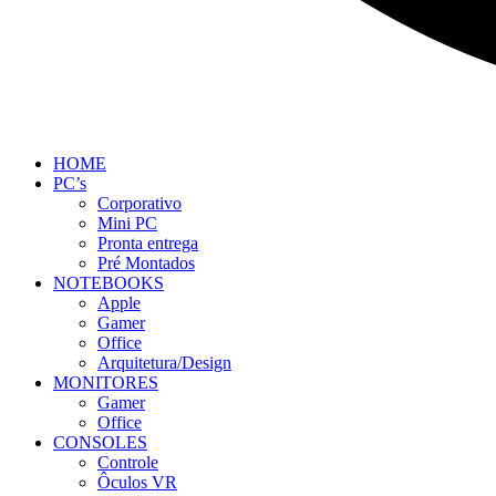
HOME
PC’s
Corporativo
Mini PC
Pronta entrega
Pré Montados
NOTEBOOKS
Apple
Gamer
Office
Arquitetura/Design
MONITORES
Gamer
Office
CONSOLES
Controle
Ôculos VR