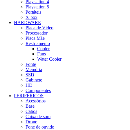
Playstation 4
Playstation 5
Portáteis
X-box
HARDWARE
Placa de Vídeo
Processador
Placa Mãe
Resfriamento
Cooler
Fans
Water Cooler
Fonte
Memória
SSD
Gabinete
HD
Componentes
PERIFÉRICOS
Acessórios
Base
Cabos
Caixa de som
Drone
Fone de ouvido