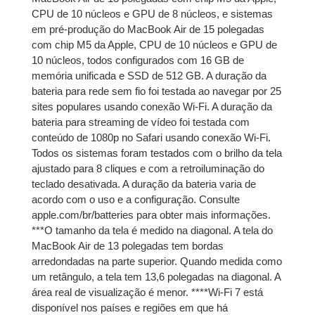
CPU de 10 núcleos e GPU de 8 núcleos, e sistemas
9x de
R$
921,04
R$
8.289,36
em pré-produção do MacBook Air de 15 polegadas
com juros
com chip M5 da Apple, CPU de 10 núcleos e GPU de
10 núcleos, todos configurados com 16 GB de
10x de
R$
832,76
R$
8.327,60
memória unificada e SSD de 512 GB. A duração da
com juros
bateria para rede sem fio foi testada ao navegar por 25
sites populares usando conexão Wi-Fi. A duração da
bateria para streaming de vídeo foi testada com
11x de
R$
764,30
R$
8.407,30
conteúdo de 1080p no Safari usando conexão Wi-Fi.
com juros
Todos os sistemas foram testados com o brilho da tela
ajustado para 8 cliques e com a retroiluminação do
12x de
R$
707,25
R$
8.487,00
teclado desativada. A duração da bateria varia de
com juros
acordo com o uso e a configuração. Consulte
apple.com/br/batteries para obter mais informações.
***O tamanho da tela é medido na diagonal. A tela do
MacBook Air de 13 polegadas tem bordas
arredondadas na parte superior. Quando medida como
um retângulo, a tela tem 13,6 polegadas na diagonal. A
área real de visualização é menor. ****Wi-Fi 7 está
disponível nos países e regiões em que há