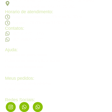
Av. 2ª Radial, Qd 120 - Lt 08 N 640 - St. Pedro
Ludovico, Goiânia - GO, 74820-090
Horario de atendimento:
Segunda a sexta - 08:30Hs ás 18:30Hs
Sábado - 09:00Hs ás 14:00Hs
Contatos:
(62) 98473 - 8855
(62) 99605 - 4331
Ajuda:
Politícas de privacidade
Politícas de devolução e trocas
Perguntas frequentes
Fale Conosco
Meus pedidos:
Acompanhe seus pedidos
Editar cadastro
Redes Sociais: