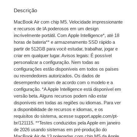
2x de
R$
3.984,50
R$
7.969,00
sem juros
Descrição
3x de
R$
2.656,33
R$
7.968,99
MacBook Air com chip M5. Velocidade impressionante
sem juros
e recursos de IA poderosos em um design
incrivelmente portátil. Com Apple Intelligence*, até 18
horas de bateria** e armazenamento SSD rápido a
4x de
R$
2.002,21
R$
8.008,84
partir de 512GB para você estudar, trabalhar, jogar e
com juros
criar em qualquer lugar. Avisos legais: É possível
personalizar a configuração. Nem todas as
5x de
R$
1.606,55
R$
8.032,75
configurações estão disponíveis em todos os países
com juros
ou revendedores autorizados. Os dados de
desempenho variam de acordo com o modelo e a
6x de
R$
1.346,76
R$
8.080,56
configuração. *A Apple Intelligence está disponível em
com juros
versão beta. Alguns recursos podem não estar
disponíveis em todas as regiões ou idiomas. Para ver
7x de
R$
1.165,75
R$
8.160,25
a disponibilidade de recursos e idiomas, e os
com juros
requisitos do sistema, acesse support.apple.com/pt-
br/121115. **Testes conduzidos pela Apple em janeiro
8x de
R$
1.025,81
R$
8.206,48
de 2026 usando sistemas em pré-produção do
com juros
MacBook Air de 13 polegadas com chip M5 da Apple,