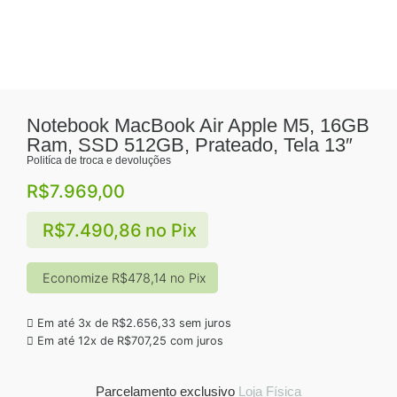
Notebook MacBook Air Apple M5, 16GB
Ram, SSD 512GB, Prateado, Tela 13″
Politíca de troca e devoluções
R$
7.969,00
R$
7.490,86
no Pix
Economize
R$
478,14
no Pix
Em até 3x de
R$
2.656,33
sem juros
Em até 12x de
R$
707,25
com juros
Parcelamento exclusivo
Loja Física