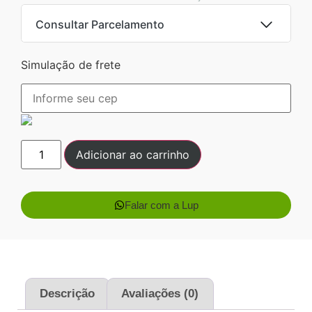
Consultar Parcelamento
Simulação de frete
Dinheiro ou PIX
Pix:
R$
7.490,86
Aprovação imediata
Economize
R$
478,14
no Pix
Adicionar ao carrinho
Cartões de crédito:
Aprovação imediata
Falar com a Lup
1x de
R$
7.969,00
R$
7.969,00
sem juros
Descrição
Avaliações (0)