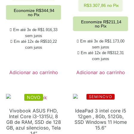
R$
3.307,86
no Pix
Economize
R$
344,94
no Pix
Economize
R$
211,14
no Pix
Em até 3x de
R$
1.916,33
sem juros
Em até 3x de
R$
1.173,00
Em até 12x de
R$
510,22
sem juros
com juros
Em até 12x de
R$
312,31
com juros
Adicionar ao carrinho
Adicionar ao carrinho
SEMINOVO
NOVO
Vivobook ASUS FHD,
IdeaPad 3 intel core i5
Intel Core i3-1315U, 8
12gen , 8Gb, 512Gb,
GB de RAM, SSD de 128
SSD Windows 11 Home
GB, azul silencioso, Tela
15.6″
14″