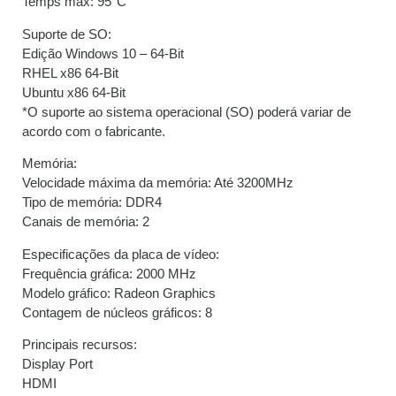
Temps máx: 95°C
9x de
R$
140,89
com
R$
1.268,01
juros
Suporte de SO:
Edição Windows 10 – 64-Bit
RHEL x86 64-Bit
10x de
R$
127,39
com
R$
1.273,90
Ubuntu x86 64-Bit
juros
*O suporte ao sistema operacional (SO) poderá variar de
acordo com o fabricante.
11x de
R$
116,91
com
R$
1.286,01
juros
Memória:
Velocidade máxima da memória: Até 3200MHz
12x de
R$
108,19
com
R$
1.298,28
Tipo de memória: DDR4
juros
Canais de memória: 2
Especificações da placa de vídeo:
Frequência gráfica: 2000 MHz
Modelo gráfico: Radeon Graphics
Contagem de núcleos gráficos: 8
Principais recursos:
Display Port
HDMI