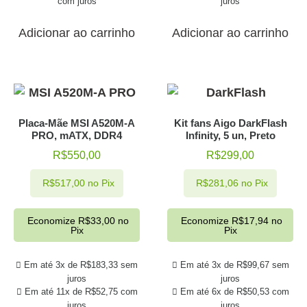
com juros
juros
Adicionar ao carrinho
Adicionar ao carrinho
Placa-Mãe MSI A520M-A
Kit fans Aigo DarkFlash
PRO, mATX, DDR4
Infinity, 5 un, Preto
R$
550,00
R$
299,00
R$
517,00
no Pix
R$
281,06
no Pix
Economize
R$
33,00
no
Economize
R$
17,94
no
Pix
Pix
Em até 3x de
R$
183,33
sem
Em até 3x de
R$
99,67
sem
juros
juros
Em até 11x de
R$
52,75
com
Em até 6x de
R$
50,53
com
juros
juros