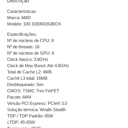
Descrição
juros
Características:
3x de
R$
406,33
sem
R$
1.218,99
Marca: AMD
juros
Modelo: 100-100000263BOX
4x de
R$
306,27
com
R$
1.225,08
Especificações:
juros
Nº de núcleos de CPU: 8
Nº de threads: 16
Nº de núcleos de GPU: 8
5x de
R$
245,75
com
R$
1.228,75
Clock básico: 3.8GHz
juros
Clock de Max Boost: Até 4.6GHz
Total de Cache L2: 4MB
6x de
R$
206,01
com
R$
1.236,06
Cachê L3 total: 16MB
juros
Desbloqueado: Sim
CMOS: TSMC 7nm FinFET
7x de
R$
178,32
com
R$
1.248,24
Pacote: AM4
juros
Versão PCI Express: PCIe® 3.0
Solução térmica: Wraith Stealth
8x de
R$
156,92
com
R$
1.255,36
TDP / TDP Padrão: 65W
juros
cTDP: 45-65W