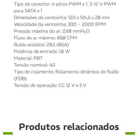
Tipo de conector: 4 pinos PWM x 1, 3-12 V PWM
para SATA x 1
5x de
R$
187,29
com
R$
936,45
Dimensões da ventoinha: 120 x 124,5 x 28 mm
juros
Velocidade da ventoinha: 300 ~ 2000 RPM
Pressão máxima do ar: 2,68 mmH₂O
6x de
R$
157,00
com
R$
942,00
Fluxo de ar máximo: 69,8 CFM
juros
Ruído acústico: 28,5 dB(A)
Potência de entrada: 1,8 W
7x de
R$
135,90
com
R$
951,30
Material: PBT
juros
Tensão nominal: 40
Tipo de rolamento: Rolamento dinâmico de fluido
8x de
R$
119,59
com
R$
956,72
(FDB)
juros
Tensão de operação: CC 12 V e 5 V
9x de
R$
107,37
com
R$
966,33
juros
10x de
R$
97,08
com
R$
970,80
Produtos relacionados
juros