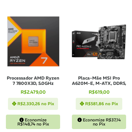
11x de
R$
89,10
com
R$
980,10
juros
12x de
R$
82,45
com
R$
989,40
juros
Processador AMD Ryzen
Placa-Mãe MSI Pro
7 7800X3D, 5.0GHz
A620M-E, M-ATX, DDR5,
R$
2.479,00
R$
619,00
R$
2.330,26
no Pix
R$
581,86
no Pix
Economize
Economize
R$
37,14
R$
148,74
no Pix
no Pix