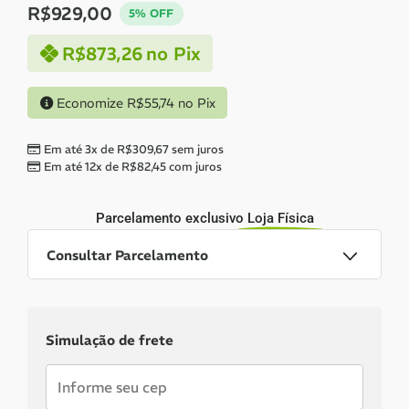
R$
929,00
5% OFF
R$
873,26
no Pix
Economize
R$
55,74
no Pix
Em até 3x de
R$
309,67
sem juros
Em até 12x de
R$
82,45
com juros
Parcelamento exclusivo
Loja Física
Consultar Parcelamento
Dinheiro ou PIX
Simulação de frete
Pix:
R$
873,26
Aprovação imediata
Economize
R$
55,74
no Pix