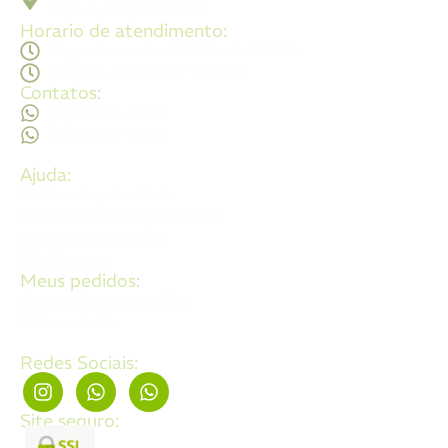
Goiânia - GO, 74820-090
Horario de atendimento:
Segunda a sexta - 08:30Hs ás 18:30Hs
Sábado - 09:00Hs ás 14:00Hs
Contatos:
(62) 98473 - 8855
(62) 99605 - 4331
Ajuda:
Politícas de privacidade
Politícas de devolução e trocas
Perguntas frequentes
Fale Conosco
Meus pedidos:
Acompanhe seus pedidos
Editar cadastro
Redes Sociais:
Site seguro: