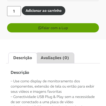
Cartões de crédito:
Adicionar ao carrinho
Aprovação imediata
Falar com a Lup
1x de
R$
899,00
sem
R$
899,00
juros
Descrição
Avaliações (0)
2x de
R$
449,50
R$
899,00
sem juros
Descrição
3x de
R$
299,67
sem
R$
899,01
– Use como display de monitoramento dos
juros
componentes, extensão de tela ou então para exibir
seus vídeos e imagens favoritas
4x de
R$
225,87
com
R$
903,48
– Conectividade USB Plug & Play sem a necessidade
juros
de ser conectado a uma placa de vídeo