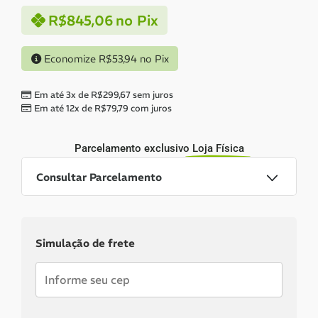
R$
845,06
no Pix
Economize
R$
53,94
no Pix
Em até 3x de
R$
299,67
sem juros
Em até 12x de
R$
79,79
com juros
Parcelamento exclusivo
Loja Física
Consultar Parcelamento
Dinheiro ou PIX
Simulação de frete
Pix:
R$
845,06
Aprovação imediata
Economize
R$
53,94
no Pix