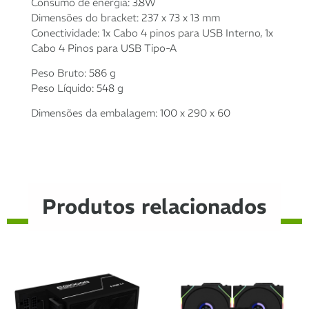
Consumo de energia: 3.8W
Dimensões do bracket: 237 x 73 x 13 mm
12x de
R$
79,79
com
R$
957,48
Conectividade: 1x Cabo 4 pinos para USB Interno, 1x
juros
Cabo 4 Pinos para USB Tipo-A
Peso Bruto: 586 g
Peso Líquido: 548 g
Dimensões da embalagem: 100 x 290 x 60
Produtos relacionados