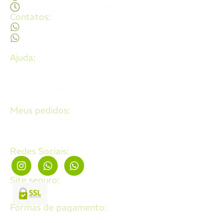
Sábado - 09:00Hs ás 14:00Hs
Contatos:
(62) 98473 - 8855
(62) 99605 - 4331
Ajuda:
Politícas de privacidade
Politícas de devolução e trocas
Perguntas frequentes
Fale Conosco
Meus pedidos:
Acompanhe seus pedidos
Editar cadastro
Redes Sociais:
Site seguro:
Formas de pagamento: