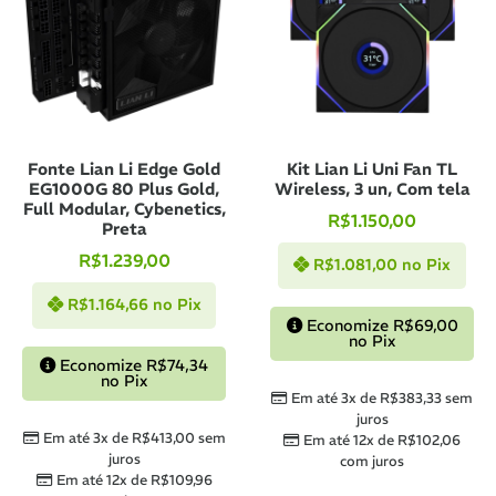
Fonte Lian Li Edge Gold
Kit Lian Li Uni Fan TL
EG1000G 80 Plus Gold,
Wireless, 3 un, Com tela
Full Modular, Cybenetics,
R$
1.150,00
Preta
R$
1.239,00
R$
1.081,00
no Pix
R$
1.164,66
no Pix
Economize
R$
69,00
no Pix
Economize
R$
74,34
no Pix
Em até 3x de
R$
383,33
sem
juros
Em até 3x de
R$
413,00
sem
Em até 12x de
R$
102,06
juros
com juros
Em até 12x de
R$
109,96