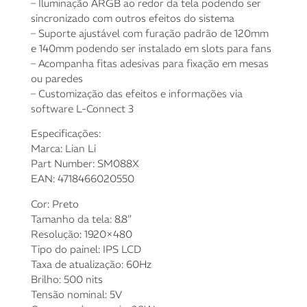
– Iluminação ARGB ao redor da tela podendo ser
5x de
R$
181,24
com
R$
906,20
sincronizado com outros efeitos do sistema
juros
– Suporte ajustável com furação padrão de 120mm
e 140mm podendo ser instalado em slots para fans
6x de
R$
151,93
com
R$
911,58
– Acompanha fitas adesivas para fixação em mesas
juros
ou paredes
– Customização das efeitos e informações via
7x de
R$
131,51
com
R$
920,57
software L-Connect 3
juros
Especificações:
Marca: Lian Li
8x de
R$
115,72
com
R$
925,76
Part Number: SM088X
juros
EAN: 4718466020550
9x de
R$
103,90
com
R$
935,10
Cor: Preto
juros
Tamanho da tela: 8.8”
Resolução: 1920×480
10x de
R$
93,95
com
R$
939,50
Tipo do painel: IPS LCD
juros
Taxa de atualização: 60Hz
Brilho: 500 nits
11x de
R$
86,22
com
R$
948,42
Tensão nominal: 5V
juros