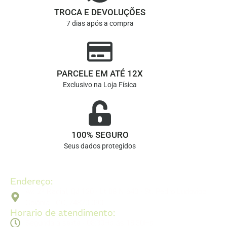
TROCA E DEVOLUÇÕES
7 dias após a compra
PARCELE EM ATÉ 12X
Exclusivo na Loja Física
100% SEGURO
Seus dados protegidos
Endereço:
Av. 2ª Radial, Qd 120 - Lt 08 N 640 - St. Pedro Ludovico,
Goiânia - GO, 74820-090
Horario de atendimento:
Segunda a sexta - 08:30Hs ás 18:30Hs