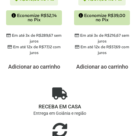
Economize
R$
52,14
Economize
R$
39,00
no Pix
no Pix
Em até 3x de
R$
289,67
sem
Em até 3x de
R$
216,67
sem
juros
juros
Em até 12x de
R$
77,12
com
Em até 12x de
R$
57,69
com
juros
juros
Adicionar ao carrinho
Adicionar ao carrinho
RECEBA EM CASA
Entrega em Goiânia e região