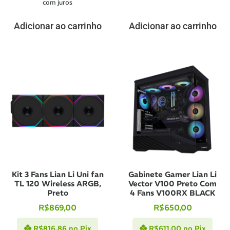
com juros
Adicionar ao carrinho
Adicionar ao carrinho
Kit 3 Fans Lian Li Uni fan
Gabinete Gamer Lian Li
TL 120 Wireless ARGB,
Vector V100 Preto Com
Preto
4 Fans V100RX BLACK
R$
869,00
R$
650,00
R$
816,86
no Pix
R$
611,00
no Pix