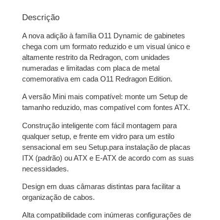
2x de
R$
369,50
sem
R$
739,00
juros
Descrição
A nova adição à família O11 Dynamic de gabinetes
3x de
R$
246,33
sem
R$
738,99
chega com um formato reduzido e um visual único e
juros
altamente restrito da Redragon, com unidades
numeradas e limitadas com placa de metal
4x de
R$
185,67
com
R$
742,68
comemorativa em cada O11 Redragon Edition.
juros
A versão Mini mais compatível: monte um Setup de
5x de
R$
148,98
com
R$
744,90
tamanho reduzido, mas compatível com fontes ATX.
juros
Construção inteligente com fácil montagem para
qualquer setup, e frente em vidro para um estilo
6x de
R$
124,89
com
R$
749,34
sensacional em seu Setup.para instalação de placas
juros
ITX (padrão) ou ATX e E-ATX de acordo com as suas
necessidades.
7x de
R$
108,11
com
R$
756,77
juros
Design em duas câmaras distintas para facilitar a
organização de cabos.
8x de
R$
95,13
com
R$
761,04
Alta compatibilidade com inúmeras configurações de
juros