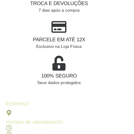
TROCA E DEVOLUÇÕES
7 dias após a compra
PARCELE EM ATÉ 12X
Exclusivo na Loja Física
100% SEGURO
Seus dados protegidos
Endereço:
Av. 2ª Radial, Qd 120 - Lt 08 N 640 - St. Pedro Ludovico,
Goiânia - GO, 74820-090
Horario de atendimento:
Segunda a sexta - 08:30Hs ás 18:30Hs