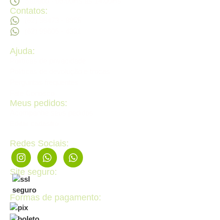
Sábado - 09:00Hs ás 14:00Hs
Contatos:
(62) 98473 - 8855
(62) 99605 - 4331
Ajuda:
Politícas de privacidade
Politícas de devolução e trocas
Perguntas frequentes
Fale Conosco
Meus pedidos:
Acompanhe seus pedidos
Editar cadastro
Redes Sociais:
Site seguro:
Formas de pagamento: