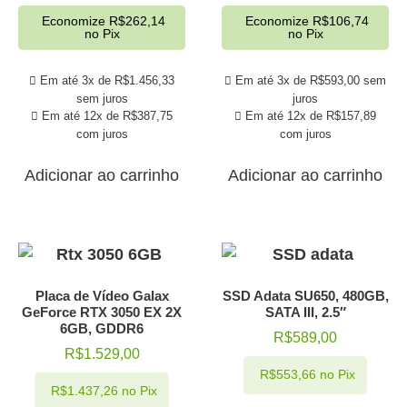
Economize
R$
262,14
Economize
R$
106,74
no Pix
no Pix
Em até 3x de
R$
1.456,33
Em até 3x de
R$
593,00
sem
sem juros
juros
Em até 12x de
R$
387,75
Em até 12x de
R$
157,89
com juros
com juros
Adicionar ao carrinho
Adicionar ao carrinho
Placa de Vídeo Galax
SSD Adata SU650, 480GB,
GeForce RTX 3050 EX 2X
SATA III, 2.5″
6GB, GDDR6
R$
589,00
R$
1.529,00
R$
553,66
no Pix
R$
1.437,26
no Pix