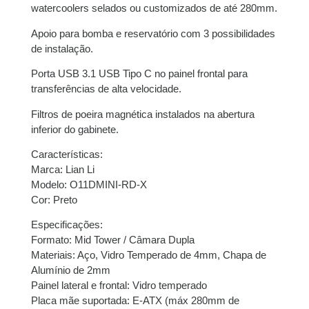
watercoolers selados ou customizados de até 280mm.
9x de
R$
85,41
com
R$
768,69
Apoio para bomba e reservatório com 3 possibilidades
juros
de instalação.
Porta USB 3.1 USB Tipo C no painel frontal para
10x de
R$
77,23
com
R$
772,30
transferências de alta velocidade.
juros
Filtros de poeira magnética instalados na abertura
11x de
R$
70,88
com
R$
779,68
inferior do gabinete.
juros
Características:
Marca: Lian Li
12x de
R$
65,59
com
R$
787,08
Modelo: O11DMINI-RD-X
juros
Cor: Preto
Especificações:
Formato: Mid Tower / Câmara Dupla
Materiais: Aço, Vidro Temperado de 4mm, Chapa de
Alumínio de 2mm
Painel lateral e frontal: Vidro temperado
Placa mãe suportada: E-ATX (máx 280mm de