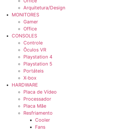
Office
Arquitetura/Design
MONITORES
Gamer
Office
CONSOLES
Controle
Ôculos VR
Playstation 4
Playstation 5
Portáteis
X-box
HARDWARE
Placa de Vídeo
Processador
Placa Mãe
Resfriamento
Cooler
Fans