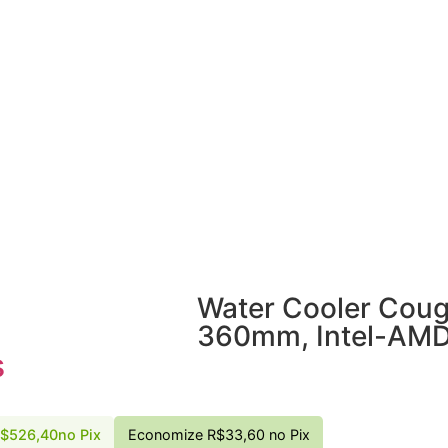
Water Cooler Coug
360mm, Intel-AMD
s
$
526,40
no Pix
Economize
R$
33,60
no Pix