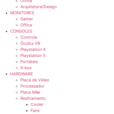
Office
Arquitetura/Design
MONITORES
Gamer
Office
CONSOLES
Controle
Ôculos VR
Playstation 4
Playstation 5
Portáteis
X-box
HARDWARE
Placa de Vídeo
Processador
Placa Mãe
Resfriamento
Cooler
Fans