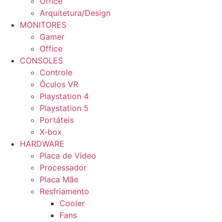
Office
Arquitetura/Design
MONITORES
Gamer
Office
CONSOLES
Controle
Ôculos VR
Playstation 4
Playstation 5
Portáteis
X-box
HARDWARE
Placa de Vídeo
Processador
Placa Mãe
Resfriamento
Cooler
Fans