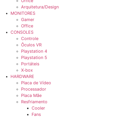
Office
Arquitetura/Design
MONITORES
Gamer
Office
CONSOLES
Controle
Ôculos VR
Playstation 4
Playstation 5
Portáteis
X-box
HARDWARE
Placa de Vídeo
Processador
Placa Mãe
Resfriamento
Cooler
Fans