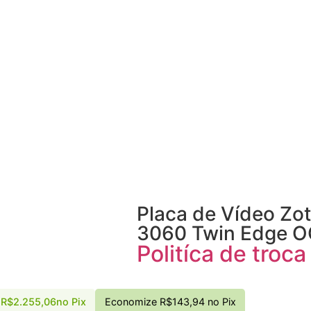
Placa de Vídeo Zo
3060 Twin Edge 
Politíca de troc
R$
2.255,06
no Pix
Economize
R$
143,94
no Pix