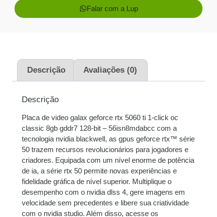
Falar com a Lup
1x de
R$
3.300,00
R$
3.300,00
sem juros
2x de
R$
1.650,00
R$
3.300,00
sem juros
Descrição
Avaliações (0)
3x de
R$
1.100,00
R$
3.300,00
Descrição
sem juros
Placa de video galax geforce rtx 5060 ti 1-click oc
4x de
R$
829,13
com
R$
3.316,52
classic 8gb gddr7 128-bit – 56isn8mdabcc com a
juros
tecnologia nvidia blackwell, as gpus geforce rtx™ série
50 trazem recursos revolucionários para jogadores e
5x de
R$
665,28
com
R$
3.326,40
criadores. Equipada com um nível enorme de potência
juros
de ia, a série rtx 50 permite novas experiências e
fidelidade gráfica de nível superior. Multiplique o
6x de
R$
557,70
com
R$
3.346,20
desempenho com o nvidia dlss 4, gere imagens em
juros
velocidade sem precedentes e libere sua criatividade
com o nvidia studio. Além disso, acesse os