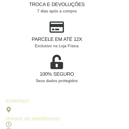
TROCA E DEVOLUÇÕES
7 dias após a compra
PARCELE EM ATÉ 12X
Exclusivo na Loja Física
100% SEGURO
Seus dados protegidos
Endereço:
Av. 2ª Radial, Qd 120 - Lt 08 N 640 - St. Pedro Ludovico,
Goiânia - GO, 74820-090
Horario de atendimento:
Segunda a sexta - 08:30Hs ás 18:30Hs