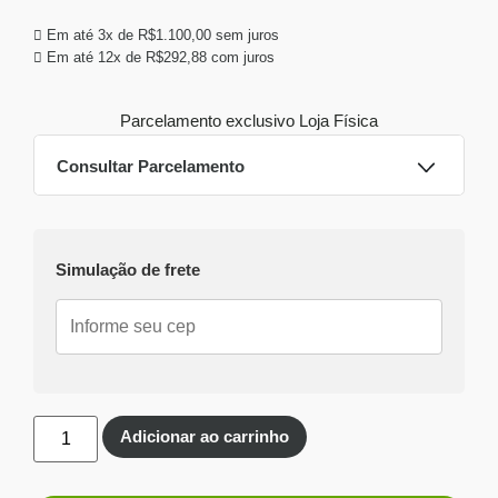
Em até 3x de
R$
1.100,00
sem juros
Em até 12x de
R$
292,88
com juros
Parcelamento exclusivo
Loja Física
Consultar Parcelamento
Dinheiro ou PIX
Simulação de frete
Pix:
R$
3.102,00
Aprovação imediata
Economize
R$
198,00
no Pix
Cartões de crédito:
Aprovação imediata
Adicionar ao carrinho