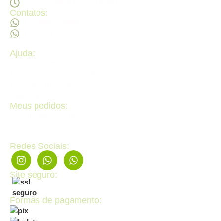
Sábado - 09:00Hs ás 14:00Hs
Contatos:
(62) 98473 - 8855
(62) 99605 - 4331
Ajuda:
Politícas de privacidade
Politícas de devolução e trocas
Perguntas frequentes
Fale Conosco
Meus pedidos:
Acompanhe seus pedidos
Editar cadastro
Redes Sociais:
Site seguro:
Formas de pagamento: