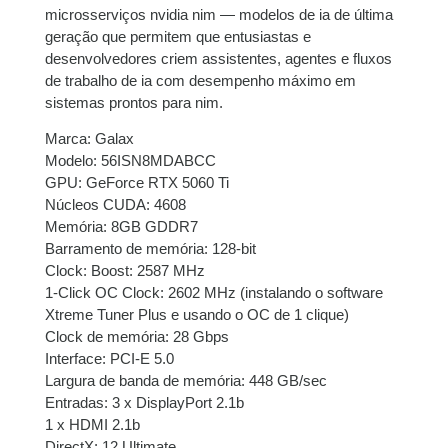
7x de
R$
482,74
com
R$
3.379,18
microsserviços nvidia nim — modelos de ia de última
juros
geração que permitem que entusiastas e
desenvolvedores criem assistentes, agentes e fluxos
de trabalho de ia com desempenho máximo em
8x de
R$
424,79
com
R$
3.398,32
sistemas prontos para nim.
juros
Marca: Galax
9x de
R$
381,41
com
R$
3.432,69
Modelo: 56ISN8MDABCC
juros
GPU: GeForce RTX 5060 Ti
Núcleos CUDA: 4608
10x de
R$
344,85
com
R$
3.448,50
Memória: 8GB GDDR7
juros
Barramento de memória: 128-bit
Clock: Boost: 2587 MHz
11x de
R$
316,50
com
R$
3.481,50
1-Click OC Clock: 2602 MHz (instalando o software
juros
Xtreme Tuner Plus e usando o OC de 1 clique)
Clock de memória: 28 Gbps
12x de
R$
292,88
com
R$
3.514,56
Interface: PCI-E 5.0
juros
Largura de banda de memória: 448 GB/sec
Entradas: 3 x DisplayPort 2.1b
1 x HDMI 2.1b
DirectX: 12 Ultimate