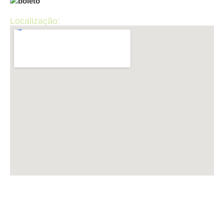
Localização:
LUP INFORMÁTICA CNPJ: 50.440.867/0001-36 ​