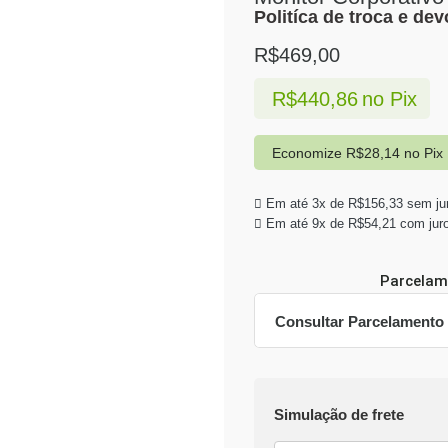
Politíca de troca e de
R$
469,00
R$
440,86
no Pix
Economize
R$
28,14
no Pix
Em até 3x de
R$
156,33
sem ju
Em até 9x de
R$
54,21
com jur
Parcelam
Consultar Parcelamento
Dinheiro ou PIX
Simulação de frete
Pix:
R$
440,86
Aprovação