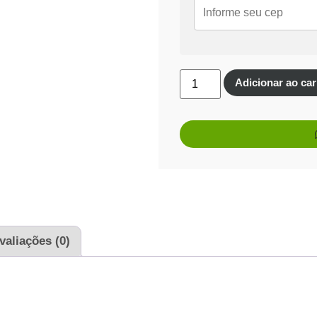
Economize
R$
28,14
no
Cartões de crédito:
Aprovação imediata
Adicionar ao car
1x de
R$
469,00
sem j
2x de
R$
234,50
sem j
3x de
R$
156,33
sem j
valiações (0)
4x de
R$
117,84
com j
5x de
R$
94,55
com ju