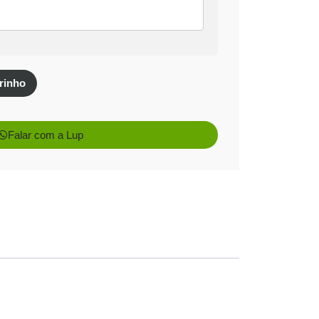
 Pix
rinho
Falar com a Lup
uros
R$
469,00
uros
R$
469,00
uros
R$
468,99
uros
R$
471,36
ros
R$
472,75