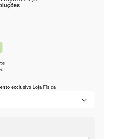
voluções
ros
os
ento exclusivo
Loja Física
 imediata