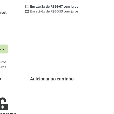
Em até 3x de
R$
99,67
sem juros
Em até 6x de
R$
50,53
com juros
ntel
Pix
uros
uros
o
Adicionar ao carrinho