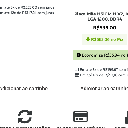
m até 3x de
R$
553,00
sem juros
m até 12x de
R$
147,24
com juros
Placa Mãe H510M H V2, I
LGA 1200, DDR4
R$
599,00
R$
563,06
no Pix
Economize
R$
35,94
no 
Em até 3x de
R$
199,67
sem j
Em até 12x de
R$
53,16
com j
Adicionar ao carrinho
Adicionar ao carrinh