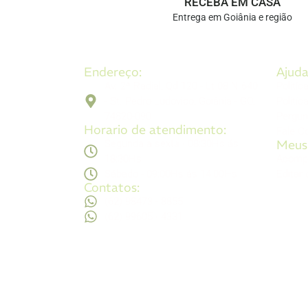
RECEBA EM CASA
Entrega em Goiânia e região
Endereço:
Ajuda
Av. 2ª Radial, Qd 120 - Lt 08 N 640
Politíc
- St. Pedro Ludovico, Goiânia - GO,
Politíc
74820-090
Pergun
Horario de atendimento:
Fale C
Meus
Segunda a sexta - 08:30Hs ás
18:30Hs
Acomp
Sábado - 09:00Hs ás 14:00Hs
Editar
Contatos:
(62) 98473 - 8855
(62) 99605 - 4331