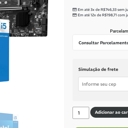
Em até 3x de
R$
746,33
sem ju
Em até 12x de
R$
198,71
com j
Parcelam
Consultar Parcelament
Dinheiro ou PIX
Simulação de frete
Pix:
R$
2.104,66
Aprova
Economize
R$
134
Cartões de crédito:
Adicionar ao car
Aprovação imediata