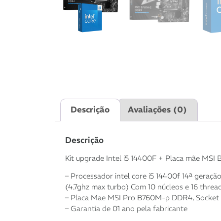
Descrição
Avaliações (0)
Descrição
Kit upgrade Intel i5 14400F + Placa mãe MSI
– Processador intel core i5 14400f 14ª geração
(4.7ghz max turbo) Com 10 núcleos e 16 threa
– Placa Mae MSI Pro B760M-p DDR4, Socket
– Garantia de 01 ano pela fabricante