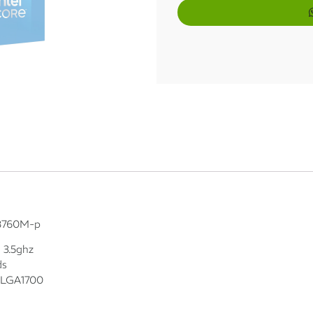
1x de
R$
2.239,00
sem 
2x de
R$
1.119,50
sem 
3x de
R$
746,33
sem j
4x de
R$
562,55
com j
5x de
R$
451,38
com j
6x de
R$
378,39
com j
 B760M-p
 3.5ghz
7x de
R$
327,53
com j
ds
 LGA1700
8x de
R$
288,22
com j