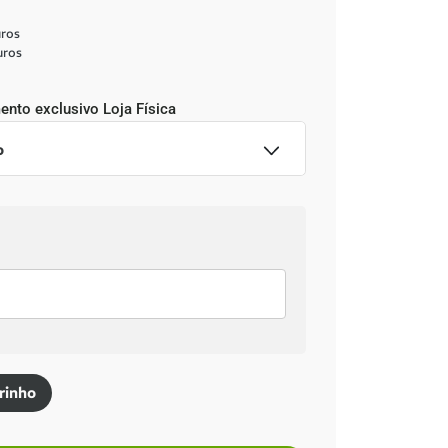
ros
uros
ento exclusivo
Loja Física
o
ção imediata
,34
no Pix
rinho