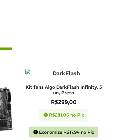
uros
R$
2.329,02
juros
R$
2.339,80
uros
R$
2.362,14
uros
R$
2.384,52
Kit fans Aigo DarkFlash Infinity, 5
un, Preto
R$
299,00
R$
281,06
no Pix
Economize
R$
17,94
no Pix