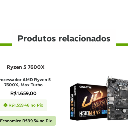
9x de
R$
258,78
com j
10x de
R$
233,98
com 
11x de
R$
214,74
com j
Produtos relacionados
12x de
R$
198,71
com j
rocessador AMD Ryzen 5
7600X, Max Turbo
R$
1.659,00
R$
1.559,46
no Pix
Economize
R$
99,54
no Pix