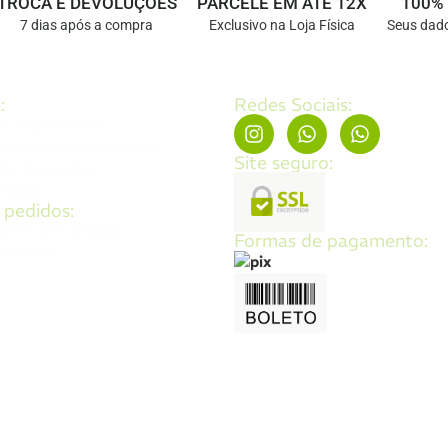
TROCA E DEVOLUÇÕES
PARCELE EM ATÉ 12X
100%
7 dias após a compra
Exclusivo na Loja Física
Seus dado
:
Redes Sociais:
as de privacidade
as de devolução e trocas
Site seguro:
tas frequentes
onosco
 pedidos:
anhe seus pedidos
Formas de pagamento:
 cadastro