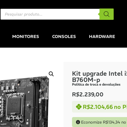
MONITORES
CONSOLES
HARDWARE
Kit upgrade Intel
B760M-p
Politíca de troca e devoluções
R$
2.239,00
R$
2.104,66
no P
Economize
R$
134,34
no 