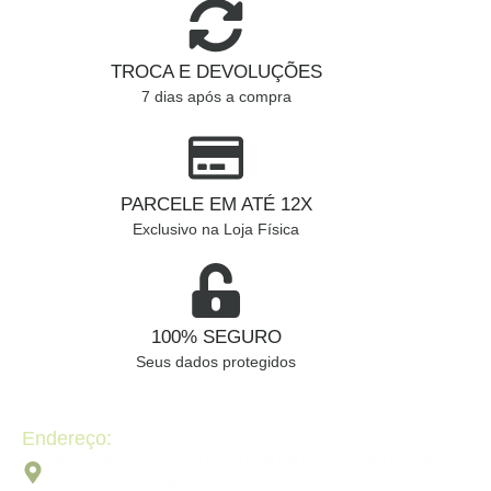
TROCA E DEVOLUÇÕES
7 dias após a compra
PARCELE EM ATÉ 12X
Exclusivo na Loja Física
100% SEGURO
Seus dados protegidos
Endereço:
Av. 2ª Radial, Qd 120 - Lt 08 N 640 - St. Pedro Ludovico,
Goiânia - GO, 74820-090