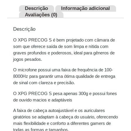
juros
Descrição
Informação adicional
Avaliações (0)
2x de
R$
99,50
sem
R$
199,00
juros
Descrição
3x de
R$
66,33
sem
R$
198,99
O XPG PRECOG S é bem projetado com câmara de
juros
som que oferece saída de som limpa e nítida com
graves profundos e poderosos, ideal para gêneros de
jogos pesados.
O microfone possui uma faixa de frequência de 100-
8000Hz para garantir uma ótima qualidade de entrega
de sinal com clareza e precisão.
O XPG PRECOG S pesa apenas 300g e possui fones
de ouvido macios e adaptáveis
A faixa de cabeça autoajustável e os auriculares
giratórios se adaptam à cabeça do usuário, oferecendo
mais flexibilidade e conforto a diferentes gamers de
todas as formas e tamanhos.