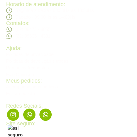
Horario de atendimento:
Segunda a sexta - 08:30Hs ás 18:30Hs
Sábado - 09:00Hs ás 14:00Hs
Contatos:
(62) 98473 - 8855
(62) 99605 - 4331
Ajuda:
Politícas de privacidade
Politícas de devolução e trocas
Perguntas frequentes
Fale Conosco
Meus pedidos:
Acompanhe seus pedidos
Editar cadastro
Redes Sociais:
Site seguro: