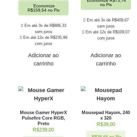
Economize
R$
73,74
no Pix
Economize
R$
159,54
no Pix
Em até 3x de
R$
409,67
Em até 3x de
R$
886,33
sem juros
sem juros
Em até 12x de
R$
109,07
Em até 12x de
R$
235,99
com juros
com juros
Adicionar ao
Adicionar ao
carrinho
carrinho
Mouse Gamer HyperX
Mousepad Hayom, 240
Pulsefire Core RGB,
x 320
Preto
R$
39,00
R$
239,00
R$
36,66
no Pix