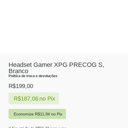
Headset Gamer XPG PRECOG S,
Branco
Politíca de troca e devoluções
R$
199,00
R$
187,06
no Pix
Economize
R$
11,94
no Pix