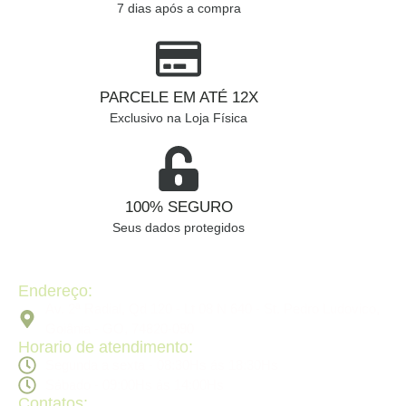
7 dias após a compra
PARCELE EM ATÉ 12X
Exclusivo na Loja Física
100% SEGURO
Seus dados protegidos
Endereço:
Av. 2ª Radial, Qd 120 - Lt 08 N 640 - St. Pedro Ludovico,
Goiânia - GO, 74820-090
Horario de atendimento:
Segunda a sexta - 08:30Hs ás 18:30Hs
Sábado - 09:00Hs ás 14:00Hs
Contatos: