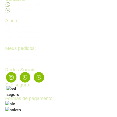
(62) 98473 - 8855
(62) 99605 - 4331
Ajuda:
Politícas de privacidade
Politícas de devolução e trocas
Perguntas frequentes
Fale Conosco
Meus pedidos:
Acompanhe seus pedidos
Editar cadastro
Redes Sociais:
Site seguro:
Formas de pagamento: