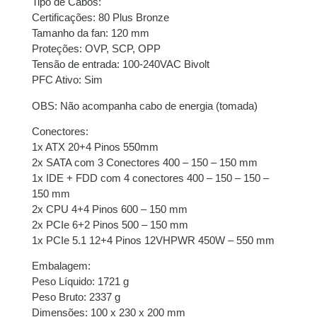
Tipo de Cabos:
juros
Certificações: 80 Plus Bronze
Tamanho da fan: 120 mm
10x de
R$
62,60
com
R$
626,00
Proteções: OVP, SCP, OPP
juros
Tensão de entrada: 100-240VAC Bivolt
PFC Ativo: Sim
11x de
R$
57,45
com
R$
631,95
juros
OBS: Não acompanha cabo de energia (tomada)
Conectores:
12x de
R$
53,16
com
R$
637,92
1x ATX 20+4 Pinos 550mm
juros
2x SATA com 3 Conectores 400 – 150 – 150 mm
1x IDE + FDD com 4 conectores 400 – 150 – 150 –
150 mm
2x CPU 4+4 Pinos 600 – 150 mm
2x PCIe 6+2 Pinos 500 – 150 mm
1x PCIe 5.1 12+4 Pinos 12VHPWR 450W – 550 mm
Embalagem:
Peso Líquido: 1721 g
Peso Bruto: 2337 g
Dimensões: 100 x 230 x 200 mm