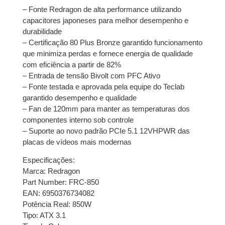
– Fonte Redragon de alta performance utilizando
3x de
R$
199,67
sem
R$
599,01
capacitores japoneses para melhor desempenho e
juros
durabilidade
– Certificação 80 Plus Bronze garantido funcionamento
4x de
R$
150,50
com
R$
602,00
que minimiza perdas e fornece energia de qualidade
juros
com eficiência a partir de 82%
– Entrada de tensão Bivolt com PFC Ativo
5x de
R$
120,76
com
R$
603,80
– Fonte testada e aprovada pela equipe do Teclab
juros
garantido desempenho e qualidade
– Fan de 120mm para manter as temperaturas dos
6x de
R$
101,23
com
R$
607,38
componentes interno sob controle
juros
– Suporte ao novo padrão PCIe 5.1 12VHPWR das
placas de vídeos mais modernas
7x de
R$
87,63
com
R$
613,41
Especificações:
juros
Marca: Redragon
Part Number: FRC-850
8x de
R$
77,11
com
R$
616,88
EAN: 6950376734082
juros
Potência Real: 850W
Tipo: ATX 3.1
9x de
R$
69,23
com
R$
623,07