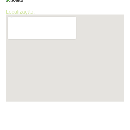
Localização:
LUP INFORMÁTICA CNPJ: 50.440.867/0001-36 ​