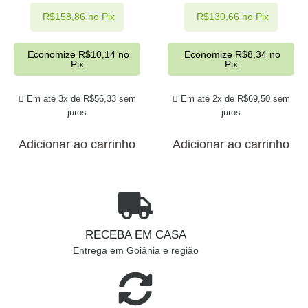
R$
158,86
no Pix
R$
130,66
no Pix
Economize
R$
10,14
no
Economize
R$
8,34
no
Pix
Pix
Em até 3x de
R$
56,33
sem
Em até 2x de
R$
69,50
sem
juros
juros
Adicionar ao carrinho
Adicionar ao carrinho
RECEBA EM CASA
Entrega em Goiânia e região