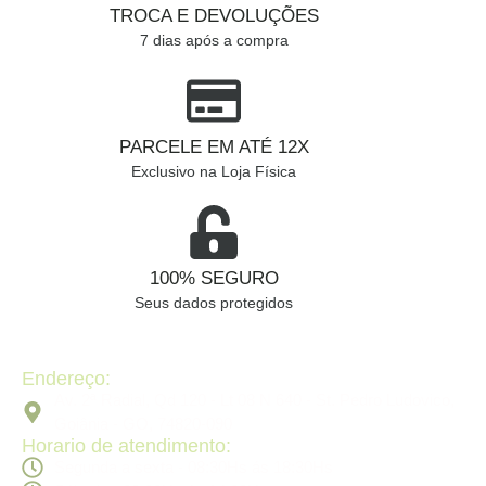
TROCA E DEVOLUÇÕES
7 dias após a compra
PARCELE EM ATÉ 12X
Exclusivo na Loja Física
100% SEGURO
Seus dados protegidos
Endereço:
Av. 2ª Radial, Qd 120 - Lt 08 N 640 - St. Pedro Ludovico,
Goiânia - GO, 74820-090
Horario de atendimento:
Segunda a sexta - 08:30Hs ás 18:30Hs