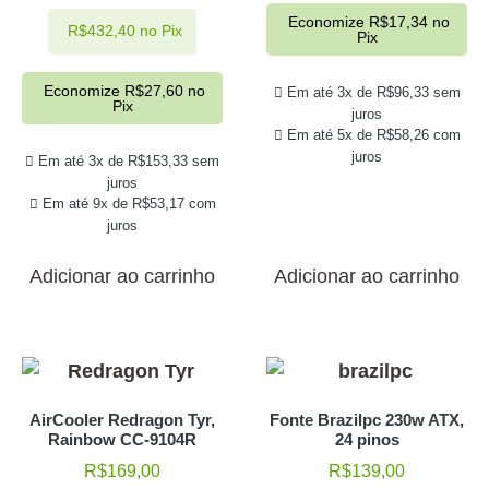
Economize
R$
17,34
no
R$
432,40
no Pix
Pix
Economize
R$
27,60
no
Em até 3x de
R$
96,33
sem
Pix
juros
Em até 5x de
R$
58,26
com
juros
Em até 3x de
R$
153,33
sem
juros
Em até 9x de
R$
53,17
com
juros
Adicionar ao carrinho
Adicionar ao carrinho
AirCooler Redragon Tyr,
Fonte Brazilpc 230w ATX,
Rainbow CC-9104R
24 pinos
R$
169,00
R$
139,00