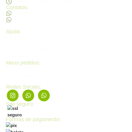
Sábado - 09:00Hs ás 14:00Hs
Contatos:
(62) 98473 - 8855
(62) 99605 - 4331
Ajuda:
Politícas de privacidade
Politícas de devolução e trocas
Perguntas frequentes
Fale Conosco
Meus pedidos:
Acompanhe seus pedidos
Editar cadastro
Redes Sociais:
Site seguro:
Formas de pagamento: