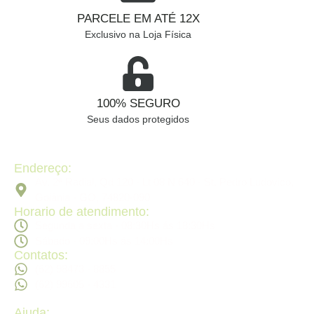
PARCELE EM ATÉ 12X
Exclusivo na Loja Física
100% SEGURO
Seus dados protegidos
Endereço:
Av. 2ª Radial, Qd 120 - Lt 08 N 640 - St. Pedro Ludovico,
Goiânia - GO, 74820-090
Horario de atendimento:
Segunda a sexta - 08:30Hs ás 18:30Hs
Sábado - 09:00Hs ás 14:00Hs
Contatos:
(62) 98473 - 8855
(62) 99605 - 4331
Ajuda: