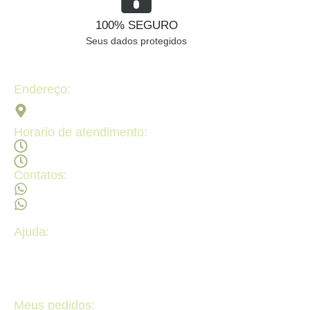
100% SEGURO
Seus dados protegidos
Endereço:
Av. 2ª Radial, Qd 120 - Lt 08 N 640 - St. Pedro Ludovico,
Goiânia - GO, 74820-090
Horario de atendimento:
Segunda a sexta - 08:30Hs ás 18:30Hs
Sábado - 09:00Hs ás 14:00Hs
Contatos:
(62) 98473 - 8855
(62) 99605 - 4331
Ajuda:
Politícas de privacidade
Politícas de devolução e trocas
Perguntas frequentes
Fale Conosco
Meus pedidos: