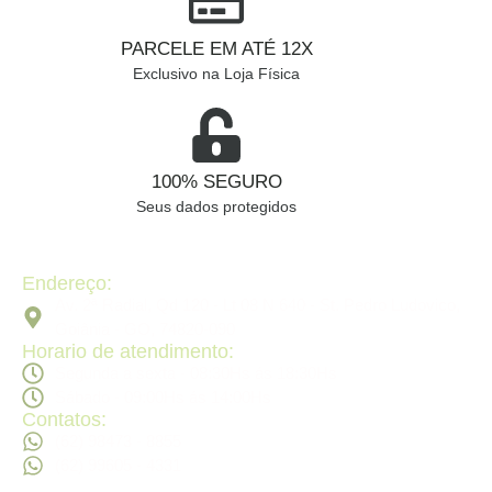
PARCELE EM ATÉ 12X
Exclusivo na Loja Física
100% SEGURO
Seus dados protegidos
Endereço:
Av. 2ª Radial, Qd 120 - Lt 08 N 640 - St. Pedro Ludovico,
Goiânia - GO, 74820-090
Horario de atendimento:
Segunda a sexta - 08:30Hs ás 18:30Hs
Sábado - 09:00Hs ás 14:00Hs
Contatos:
(62) 98473 - 8855
(62) 99605 - 4331