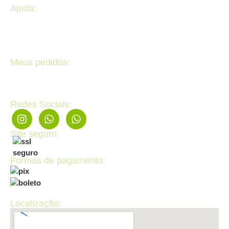
Ajuda:
Politícas de privacidade
Politícas de devolução e trocas
Perguntas frequentes
Fale Conosco
Meus pedidos:
Acompanhe seus pedidos
Editar cadastro
Redes Sociais:
Site seguro:
Formas de pagamento:
Localização: