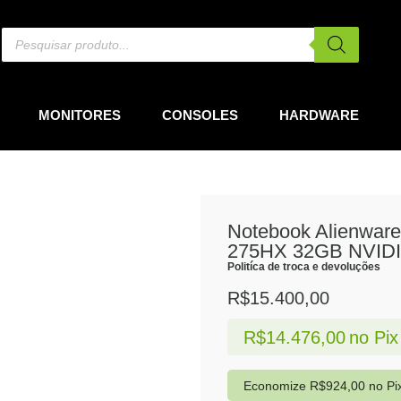
MONITORES
CONSOLES
HARDWARE
Notebook Alienware
275HX 32GB NVIDI
Politíca de troca e devoluções
R$
15.400,00
R$
14.476,00
no Pix
Economize
R$
924,00
no Pi