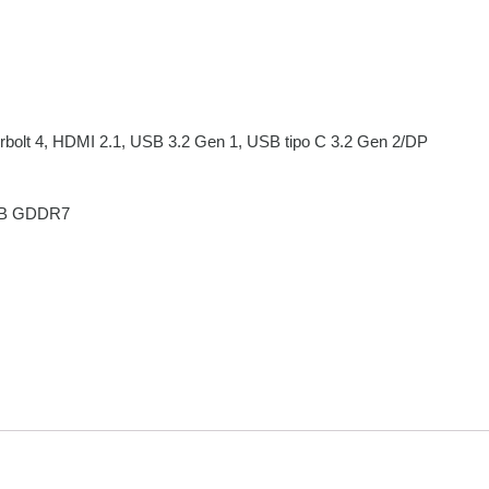
10x de
R$
1.609,30
com 
11x de
R$
1.477,00
com 
rbolt 4, HDMI 2.1, USB 3.2 Gen 1, USB tipo C 3.2 Gen 2/DP
12x de
R$
1.366,75
com 
 GB GDDR7