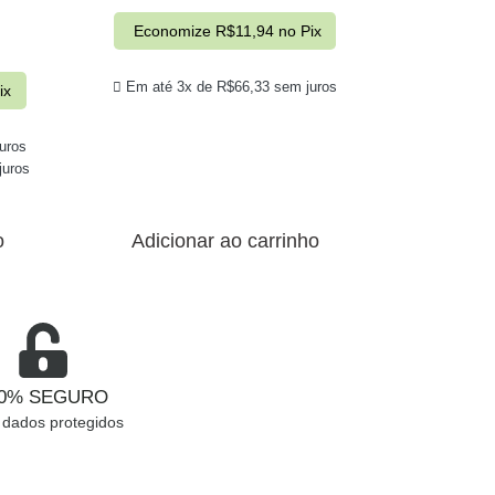
Economize
R$
11,94
no Pix
Em até 3x de
R$
66,33
sem juros
ix
uros
uros
o
Adicionar ao carrinho
00% SEGURO
 dados protegidos