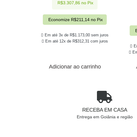
R$
3.307,86
no Pix
Economize
R$
211,14
no Pix
Em até 3x de
R$
1.173,00
sem juros
Em até 12x de
R$
312,31
com juros
E
Em
Adicionar ao carrinho
RECEBA EM CASA
Entrega em Goiânia e região