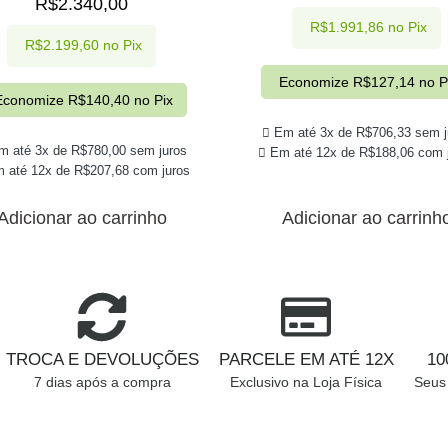
R$
2.340,00
R$
1.991,86
no Pix
R$
2.199,60
no Pix
Economize
R$
127,14
no P
Economize
R$
140,40
no Pix
Em até 3x de
R$
706,33
sem j
m até 3x de
R$
780,00
sem juros
Em até 12x de
R$
188,06
com j
 até 12x de
R$
207,68
com juros
Adicionar ao carrinho
Adicionar ao carrinh
TROCA E DEVOLUÇÕES
PARCELE EM ATÉ 12X
1
7 dias após a compra
Exclusivo na Loja Física
Seus