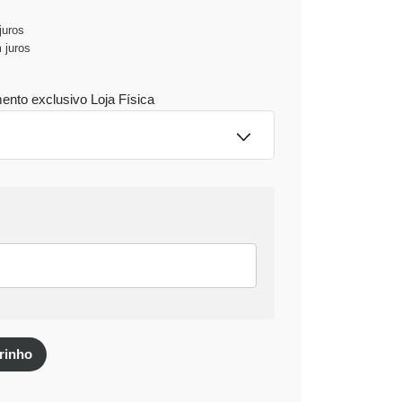
uros
 juros
ento exclusivo
Loja Física
ação imediata
o Pix
rinho