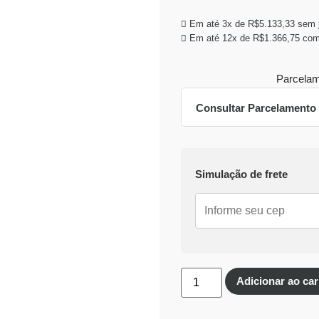
Em até 3x de
R$
5.133,33
sem j
Em até 12x de
R$
1.366,75
com
Parcelam
Consultar Parcelamento
Dinheiro ou PIX
Simulação de frete
Pix:
R$
14.476,00
Aprov
Economize
R$
924,00
n
Cartões de crédito:
Aprovação imediata
Adicionar ao car