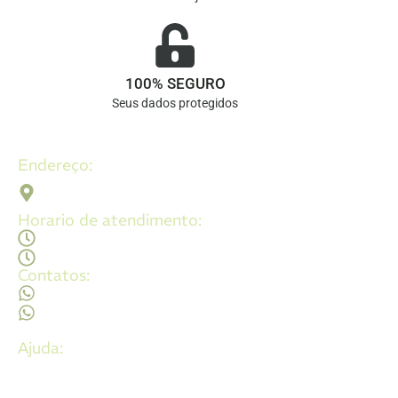
100% SEGURO
Seus dados protegidos
Endereço:
Av. 2ª Radial, Qd 120 - Lt 08 N 640 - St. Pedro Ludovico,
Goiânia - GO, 74820-090
Horario de atendimento:
Segunda a sexta - 08:30Hs ás 18:30Hs
Sábado - 09:00Hs ás 14:00Hs
Contatos:
(62) 98473 - 8855
(62) 99605 - 4331
Ajuda:
Politícas de privacidade
Politícas de devolução e trocas