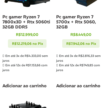
Pc gamer Ryzen 7
Pc gamer Ryzen 7
7800x3D + Rtx 5060ti
5700x + Rtx 5060,
32GB DDR5
32GB
R$
12.999,00
R$
8.449,00
R$
12.219,06
no Pix
R$
7.942,06
no Pix
Em até 3x de
R$
4.333,00
sem
Em até 3x de
R$
2.816,33
sem
juros
juros
Em até 12x de
R$
1.153,66
com
Em até 12x de
R$
749,85
com
juros
juros
Adicionar ao carrinho
Adicionar ao carrinho