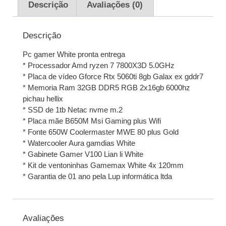
sem juros
Descrição
Avaliações (0)
3x de
R$
4.256,67
R$
12.770,01
Descrição
sem juros
Pc gamer White pronta entrega
4x de
R$
3.208,46
R$
12.833,84
* Processador Amd ryzen 7 7800X3D 5.0GHz
com juros
* Placa de vídeo Gforce Rtx 5060ti 8gb Galax ex gddr7
* Memoria Ram 32GB DDR5 RGB 2x16gb 6000hz
5x de
R$
2.574,43
R$
12.872,15
pichau hellix
com juros
* SSD de 1tb Netac nvme m.2
* Placa mãe B650M Msi Gaming plus Wifi
6x de
R$
2.158,13
R$
12.948,78
* Fonte 650W Coolermaster MWE 80 plus Gold
com juros
* Watercooler Aura gamdias White
* Gabinete Gamer V100 Lian li White
7x de
R$
1.868,07
R$
13.076,49
* Kit de ventoninhas Gamemax White 4x 120mm
com juros
* Garantia de 01 ano pela Lup informática ltda
8x de
R$
1.643,82
R$
13.150,56
com juros
Avaliações