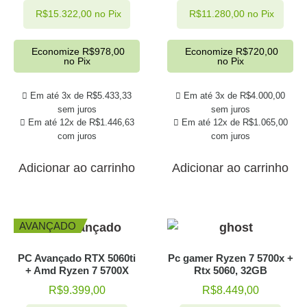
R$
15.322,00
no Pix
R$
11.280,00
no Pix
Economize
R$
978,00
Economize
R$
720,00
no Pix
no Pix
Em até 3x de
R$
5.433,33
Em até 3x de
R$
4.000,00
sem juros
sem juros
Em até 12x de
R$
1.446,63
Em até 12x de
R$
1.065,00
com juros
com juros
Adicionar ao carrinho
Adicionar ao carrinho
AVANÇADO
PC Avançado RTX 5060ti
Pc gamer Ryzen 7 5700x +
+ Amd Ryzen 7 5700X
Rtx 5060, 32GB
R$
9.399,00
R$
8.449,00