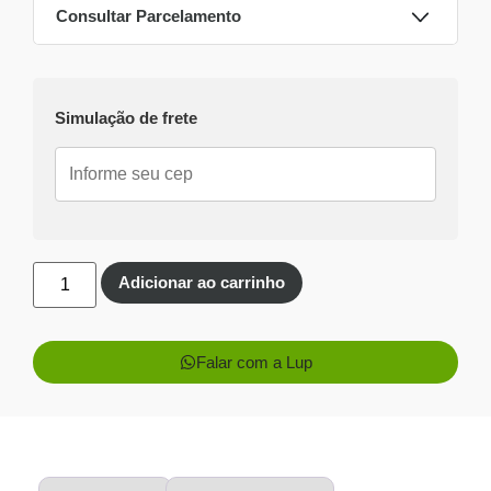
Consultar Parcelamento
Dinheiro ou PIX
Simulação de frete
Pix:
R$
12.003,80
Aprovação imediata
Economize
R$
766,20
no Pix
Cartões de crédito:
Aprovação imediata
Adicionar ao carrinho
Falar com a Lup
1x de
R$
12.770,00
R$
12.770,00
sem juros
2x de
R$
6.385,00
R$
12.770,00