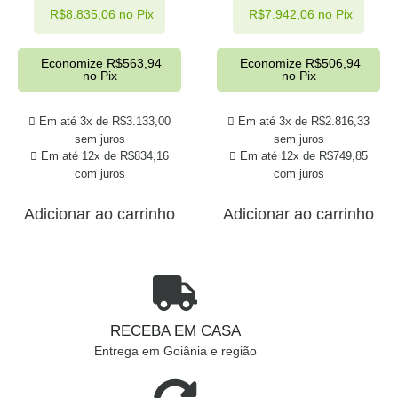
R$
8.835,06
no Pix
R$
7.942,06
no Pix
Economize
R$
563,94
Economize
R$
506,94
no Pix
no Pix
Em até 3x de
R$
3.133,00
Em até 3x de
R$
2.816,33
sem juros
sem juros
Em até 12x de
R$
834,16
Em até 12x de
R$
749,85
com juros
com juros
Adicionar ao carrinho
Adicionar ao carrinho
RECEBA EM CASA
Entrega em Goiânia e região