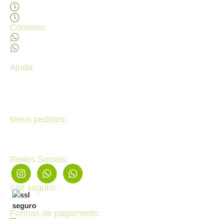
Segunda a sexta - 08:30Hs ás 18:30Hs
Sábado - 09:00Hs ás 14:00Hs
Contatos:
(62) 98473 - 8855
(62) 99605 - 4331
Ajuda:
Politícas de privacidade
Politícas de devolução e trocas
Perguntas frequentes
Fale Conosco
Meus pedidos:
Acompanhe seus pedidos
Editar cadastro
Redes Sociais:
Site seguro:
Formas de pagamento: