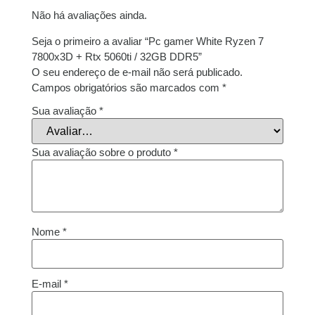
9x de
R$
1.475,93
R$
13.283,37
Não há avaliações ainda.
com juros
Seja o primeiro a avaliar “Pc gamer White Ryzen 7
7800x3D + Rtx 5060ti / 32GB DDR5”
10x de
R$
1.334,47
R$
13.344,70
O seu endereço de e-mail não será publicado.
com juros
Campos obrigatórios são marcados com
*
11x de
R$
1.224,76
R$
13.472,36
Sua avaliação
*
com juros
Sua avaliação sobre o produto
*
12x de
R$
1.133,34
R$
13.600,08
com juros
Nome
*
E-mail
*