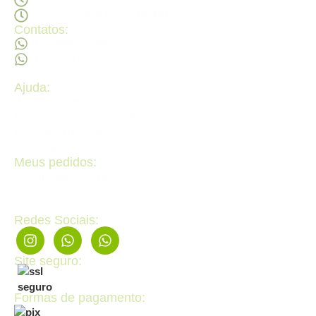
Sábado - 09:00Hs ás 14:00Hs
Contatos:
(62) 98473 - 8855
(62) 99605 - 4331
Ajuda:
Politícas de privacidade
Politícas de devolução e trocas
Perguntas frequentes
Fale Conosco
Meus pedidos:
Acompanhe seus pedidos
Editar cadastro
Redes Sociais:
Site seguro:
Formas de pagamento: