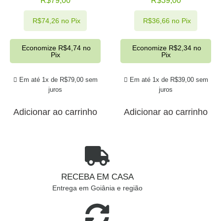
R$
79,00
R$
39,00
R$
74,26
no Pix
R$
36,66
no Pix
Economize
R$
4,74
no
Economize
R$
2,34
no
Pix
Pix
Em até 1x de
R$
79,00
sem
Em até 1x de
R$
39,00
sem
juros
juros
Adicionar ao carrinho
Adicionar ao carrinho
RECEBA EM CASA
Entrega em Goiânia e região