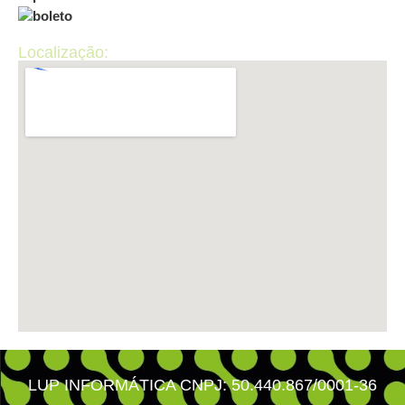
Localização:
LUP INFORMÁTICA CNPJ: 50.440.867/0001-36 ​