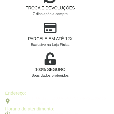
TROCA E DEVOLUÇÕES
7 dias após a compra
PARCELE EM ATÉ 12X
Exclusivo na Loja Física
100% SEGURO
Seus dados protegidos
Endereço:
Av. 2ª Radial, Qd 120 - Lt 08 N 640 - St. Pedro Ludovico,
Goiânia - GO, 74820-090
Horario de atendimento:
Segunda a sexta - 08:30Hs ás 18:30Hs