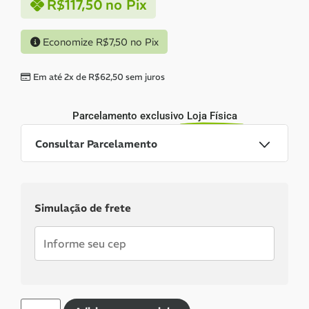
R$
117,50
no Pix
Economize
R$
7,50
no Pix
Em até 2x de
R$
62,50
sem juros
Parcelamento exclusivo
Loja Física
Consultar Parcelamento
Dinheiro ou PIX
Simulação de frete
Pix:
R$
117,50
Aprovação imediata
Economize
R$
7,50
no Pix
Cartões de crédito: