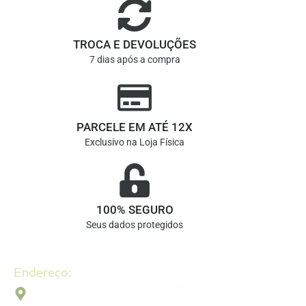
TROCA E DEVOLUÇÕES
7 dias após a compra
PARCELE EM ATÉ 12X
Exclusivo na Loja Física
100% SEGURO
Seus dados protegidos
Endereço:
Av. 2ª Radial, Qd 120 - Lt 08 N 640 - St. Pedro Ludovico,
Goiânia - GO, 74820-090