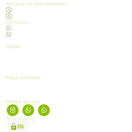
Horario de atendimento:
Segunda a sexta - 08:30Hs ás 18:30Hs
Sábado - 09:00Hs ás 14:00Hs
Contatos:
(62) 98473 - 8855
(62) 99605 - 4331
Ajuda:
Politícas de privacidade
Politícas de devolução e trocas
Perguntas frequentes
Fale Conosco
Meus pedidos:
Acompanhe seus pedidos
Editar cadastro
Redes Sociais:
Site seguro: