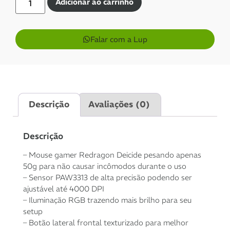
Adicionar ao carrinho
Aprovação imediata
Falar com a Lup
1x de
R$
125,00
sem
R$
125,00
juros
Descrição
Avaliações (0)
2x de
R$
62,50
sem
R$
125,00
juros
Descrição
– Mouse gamer Redragon Deicide pesando apenas
50g para não causar incômodos durante o uso
– Sensor PAW3313 de alta precisão podendo ser
ajustável até 4000 DPI
– Iluminação RGB trazendo mais brilho para seu
setup
– Botão lateral frontal texturizado para melhor