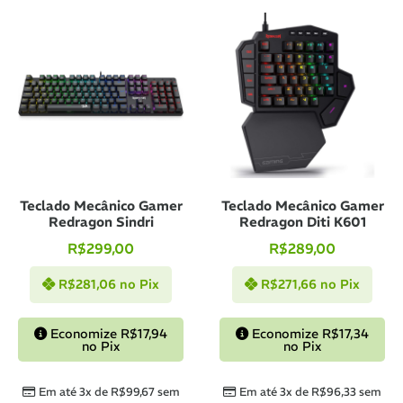
Teclado Mecânico Gamer
Teclado Mecânico Gamer
Redragon Sindri
Redragon Diti K601
R$
299,00
R$
289,00
R$
281,06
no Pix
R$
271,66
no Pix
Economize
R$
17,94
Economize
R$
17,34
no Pix
no Pix
Em até 3x de
R$
99,67
sem
Em até 3x de
R$
96,33
sem