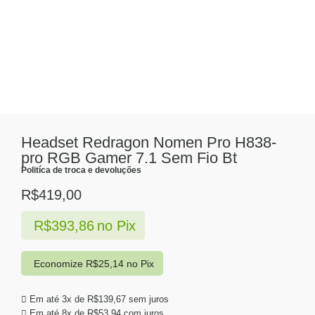
Headset Redragon Nomen Pro H838-
pro RGB Gamer 7.1 Sem Fio Bt
Politíca de troca e devoluções
R$
419,00
R$
393,86
no Pix
Economize
R$
25,14
no Pix
Em até 3x de
R$
139,67
sem juros
Em até 8x de
R$
53,94
com juros