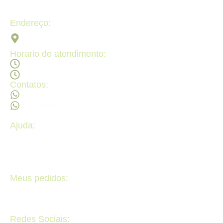
Endereço:
Av. 2ª Radial, Qd 120 - Lt 08 N 640 - St. Pedro Ludovico,
Goiânia - GO, 74820-090
Horario de atendimento:
Segunda a sexta - 08:30Hs ás 18:30Hs
Sábado - 09:00Hs ás 14:00Hs
Contatos:
(62) 98473 - 8855
(62) 99605 - 4331
Ajuda:
Politícas de privacidade
Politícas de devolução e trocas
Perguntas frequentes
Fale Conosco
Meus pedidos:
Acompanhe seus pedidos
Editar cadastro
Redes Sociais: