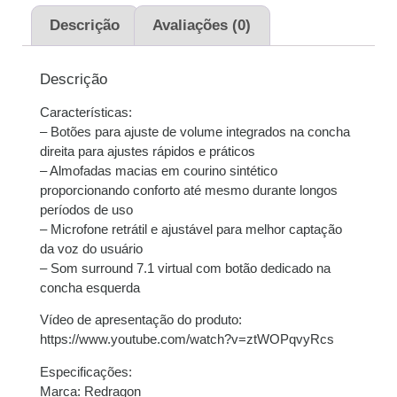
juros
Descrição
Avaliações (0)
2x de
R$
209,50
sem
R$
419,00
juros
Descrição
Características:
3x de
R$
139,67
sem
R$
419,01
– Botões para ajuste de volume integrados na concha
juros
direita para ajustes rápidos e práticos
– Almofadas macias em courino sintético
4x de
R$
105,27
com
R$
421,08
proporcionando conforto até mesmo durante longos
juros
períodos de uso
– Microfone retrátil e ajustável para melhor captação
5x de
R$
84,47
com
R$
422,35
da voz do usuário
juros
– Som surround 7.1 virtual com botão dedicado na
concha esquerda
6x de
R$
70,81
com
R$
424,86
juros
Vídeo de apresentação do produto:
https://www.youtube.com/watch?v=ztWOPqvyRcs
7x de
R$
61,29
com
R$
429,03
Especificações:
juros
Marca: Redragon