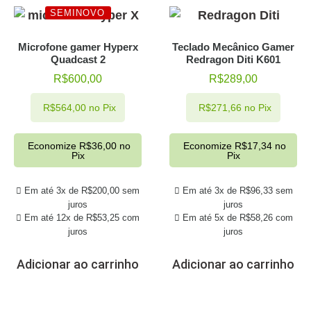
SEMINOVO
Microfone gamer Hyperx
Teclado Mecânico Gamer
Quadcast 2
Redragon Diti K601
R$
600,00
R$
289,00
R$
564,00
no Pix
R$
271,66
no Pix
Economize
R$
36,00
no
Economize
R$
17,34
no
Pix
Pix
Em até 3x de
R$
200,00
sem
Em até 3x de
R$
96,33
sem
juros
juros
Em até 12x de
R$
53,25
com
Em até 5x de
R$
58,26
com
juros
juros
Adicionar ao carrinho
Adicionar ao carrinho