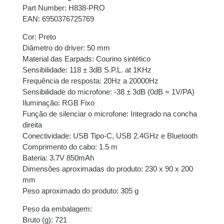
Part Number: H838-PRO
8x de
R$
53,94
com
R$
431,52
EAN: 6950376725769
juros
Cor: Preto
Diâmetro do driver: 50 mm
Material das Earpads: Courino sintético
Sensibilidade: 118 ± 3dB S.P.L. at 1KHz
Frequência de resposta: 20Hz a 20000Hz
Sensibilidade do microfone: -38 ± 3dB (0dB = 1V/PA)
Iluminação: RGB Fixo
Função de silenciar o microfone: Integrado na concha
direita
Conectividade: USB Tipo-C, USB 2.4GHz e Bluetooth
Comprimento do cabo: 1.5 m
Bateria: 3.7V 850mAh
Dimensões aproximadas do produto: 230 x 90 x 200
mm
Peso aproximado do produto: 305 g
Peso da embalagem:
Bruto (g): 721