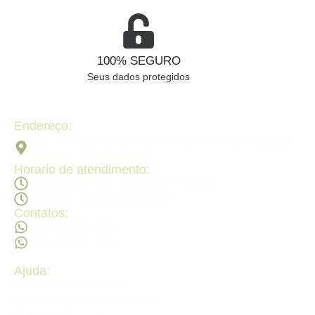
100% SEGURO
Seus dados protegidos
Endereço:
Av. 2ª Radial, Qd 120 - Lt 08 N 640 - St. Pedro Ludovico,
Goiânia - GO, 74820-090
Horario de atendimento:
Segunda a sexta - 08:30Hs ás 18:30Hs
Sábado - 09:00Hs ás 14:00Hs
Contatos:
(62) 98473 - 8855
(62) 99605 - 4331
Ajuda:
Politícas de privacidade
Politícas de devolução e trocas