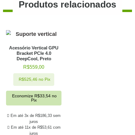
Produtos relacionados
Acessório Vertical GPU
Bracket PCIe 4.0
DeepCool, Preto
R$
559,00
R$
525,46
no Pix
Economize
R$
33,54
no
Pix
Em até 3x de
R$
186,33
sem
juros
Em até 11x de
R$
53,61
com
juros