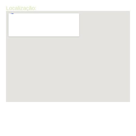
Localização:
LUP INFORMÁTICA CNPJ: 50.440.867/0001-36 ​