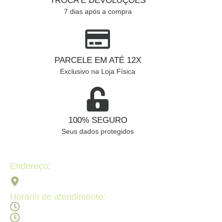
TROCA E DEVOLUÇÕES
7 dias após a compra
PARCELE EM ATÉ 12X
Exclusivo na Loja Física
100% SEGURO
Seus dados protegidos
Endereço:
Av. 2ª Radial, Qd 120 - Lt 08 N 640 - St. Pedro Ludovico,
Goiânia - GO, 74820-090
Horario de atendimento:
Segunda a sexta - 08:30Hs ás 18:30Hs
Sábado - 09:00Hs ás 14:00Hs