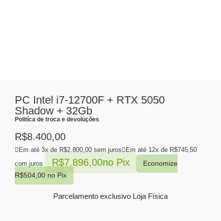
PC Intel i7-12700F + RTX 5050
Shadow + 32Gb
Politíca de troca e devoluções
R$
8.400,00
Em até 3x de
R$
2.800,00
sem juros
Em até 12x de
R$
745,50
R$
7.896,00
no Pix
Economize
com juros
R$
504,00
no Pix
Parcelamento exclusivo
Loja Física