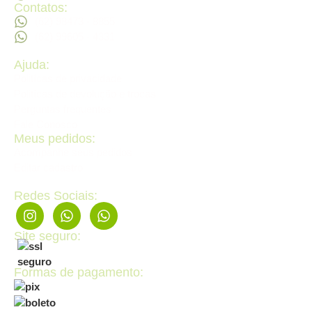
Contatos:
(62) 98473 - 8855
(62) 99605 - 4331
Ajuda:
Politícas de privacidade
Politícas de devolução e trocas
Perguntas frequentes
Fale Conosco
Meus pedidos:
Acompanhe seus pedidos
Editar cadastro
Redes Sociais:
Site seguro:
Formas de pagamento: