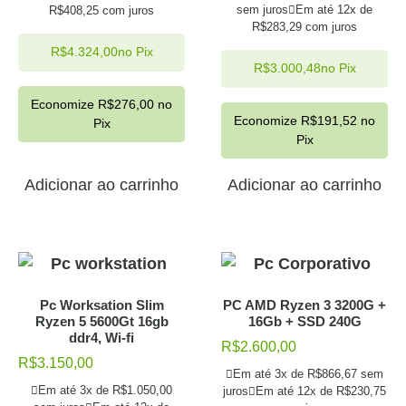
sem juros
Em até 12x de
R$
408,25
com juros
R$
283,29
com juros
R$
4.324,00
no Pix
R$
3.000,48
no Pix
Economize
R$
276,00
no
Economize
R$
191,52
no
Pix
Pix
Adicionar ao carrinho
Adicionar ao carrinho
Pc Worksation Slim
PC AMD Ryzen 3 3200G +
Ryzen 5 5600Gt 16gb
16Gb + SSD 240G
ddr4, Wi-fi
R$
2.600,00
R$
3.150,00
Em até 3x de
R$
866,67
sem
Em até 3x de
R$
1.050,00
juros
Em até 12x de
R$
230,75