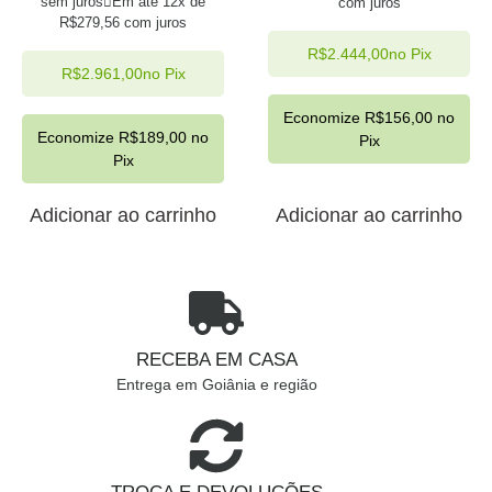
sem juros
Em até 12x de
com juros
R$
279,56
com juros
R$
2.444,00
no Pix
R$
2.961,00
no Pix
Economize
R$
156,00
no
Economize
R$
189,00
no
Pix
Pix
Adicionar ao carrinho
Adicionar ao carrinho
RECEBA EM CASA
Entrega em Goiânia e região