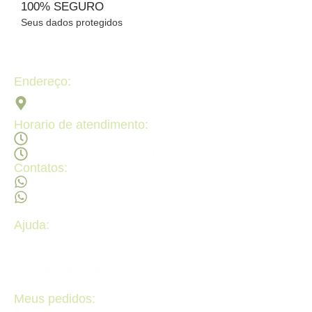
100% SEGURO
Seus dados protegidos
Endereço:
Av. 2ª Radial, Qd 120 - Lt 08 N 640 - St. Pedro Ludovico,
Goiânia - GO, 74820-090
Horario de atendimento:
Segunda a sexta - 08:30Hs ás 18:30Hs
Sábado - 09:00Hs ás 14:00Hs
Contatos:
(62) 98473 - 8855
(62) 99605 - 4331
Ajuda:
Politícas de privacidade
Politícas de devolução e trocas
Perguntas frequentes
Fale Conosco
Meus pedidos: