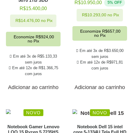
5070 1TB SDD
R$
10.950,00
5% OFF
R$
15.400,00
R$
10.293,00
no Pix
R$
14.476,00
no Pix
Economize
R$
657,00
no Pix
Economize
R$
924,00
no Pix
Em até 3x de
R$
3.650,00
Em até 3x de
R$
5.133,33
sem juros
sem juros
Em até 12x de
R$
971,81
Em até 12x de
R$
1.366,75
com juros
com juros
Adicionar ao carrinho
Adicionar ao carrinho
NOVO
NOVO
Notebook Gamer Lenovo
Notebook Dell 15 intel
LOQ 15 Ryzen 5 7235HS
core 5-1334U Tela Full HD