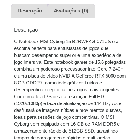
sem juros
Descrição
Avaliações (0)
2x de
R$
4.415,00
R$
8.830,00
sem juros
Descrição
O Notebook MSI Cyborg 15 B2RWFKG-071US é a
3x de
R$
2.943,33
R$
8.829,99
escolha perfeita para entusiastas de jogos que
sem juros
buscam desempenho superior e uma experiência de
jogo imersiva. Este notebook gamer de 15.6 polegadas
4x de
R$
2.218,54
R$
8.874,16
combina um poderoso processador Intel Core 7-240H
com juros
e uma placa de vídeo NVIDIA GeForce RTX 5060 com
8 GB GDDR7, garantindo gráficos fluidos e
5x de
R$
1.780,13
R$
8.900,65
desempenho excepcional nos jogos mais exigentes.
com juros
Com uma tela IPS de alta resolução Full HD
(1920x1080p) e taxa de atualização de 144 Hz, você
6x de
R$
1.492,27
R$
8.953,62
desfrutará de imagens nítidas e movimentos suaves,
com juros
ideais para sessões de jogo competitivas. O MSI
Cyborg vem equipado com 16 GB de RAM DDR5 e
7x de
R$
1.291,70
R$
9.041,90
armazenamento rápido de 512GB SSD, garantindo
com juros
tempos de carregamento rápidos e multitarefas