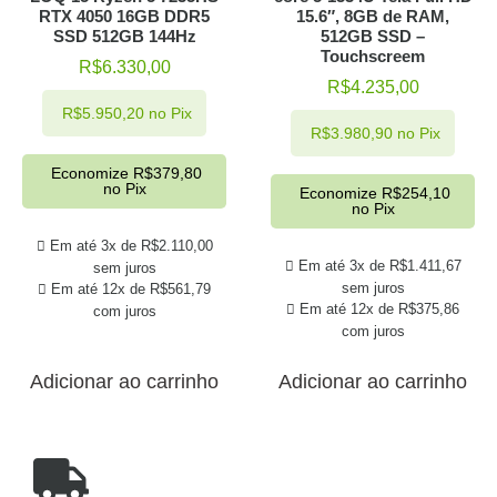
RTX 4050 16GB DDR5
15.6″, 8GB de RAM,
SSD 512GB 144Hz
512GB SSD –
Touchscreem
R$
6.330,00
R$
4.235,00
R$
5.950,20
no Pix
R$
3.980,90
no Pix
Economize
R$
379,80
no Pix
Economize
R$
254,10
no Pix
Em até 3x de
R$
2.110,00
Em até 3x de
R$
1.411,67
sem juros
sem juros
Em até 12x de
R$
561,79
Em até 12x de
R$
375,86
com juros
com juros
Adicionar ao carrinho
Adicionar ao carrinho