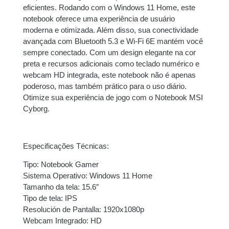
eficientes. Rodando com o Windows 11 Home, este
8x de
R$
1.136,64
R$
9.093,12
notebook oferece uma experiência de usuário
com juros
moderna e otimizada. Além disso, sua conectividade
avançada com Bluetooth 5.3 e Wi-Fi 6E mantém você
9x de
R$
1.020,55
R$
9.184,95
sempre conectado. Com um design elegante na cor
com juros
preta e recursos adicionais como teclado numérico e
webcam HD integrada, este notebook não é apenas
poderoso, mas também prático para o uso diário.
10x de
R$
922,74
com
R$
9.227,40
Otimize sua experiência de jogo com o Notebook MSI
juros
Cyborg.
11x de
R$
846,88
com
R$
9.315,68
juros
Especificações Técnicas:
12x de
R$
783,66
com
R$
9.403,92
Tipo: Notebook Gamer
juros
Sistema Operativo: Windows 11 Home
Tamanho da tela: 15.6″
Tipo de tela: IPS
Resolución de Pantalla: 1920x1080p
Webcam Integrado: HD