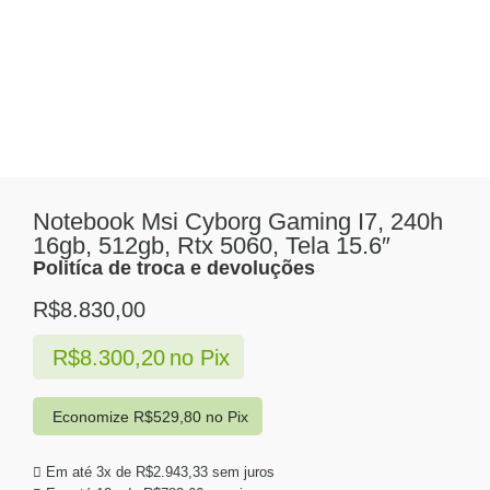
Notebook Msi Cyborg Gaming I7, 240h
16gb, 512gb, Rtx 5060, Tela 15.6″
Politíca de troca e devoluções
R$
8.830,00
R$
8.300,20
no Pix
Economize
R$
529,80
no Pix
Em até 3x de
R$
2.943,33
sem juros