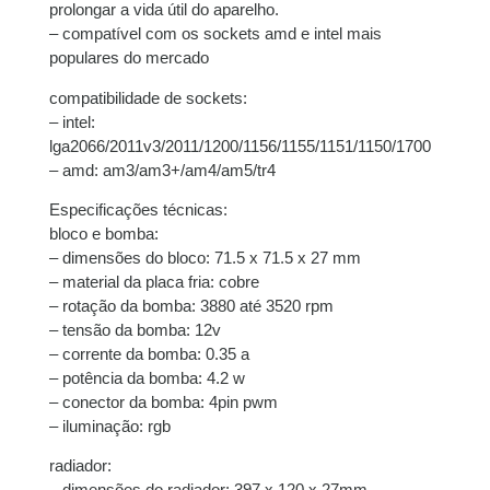
prolongar a vida útil do aparelho.
– compatível com os sockets amd e intel mais
9x de
R$
61,14
com
R$
550,26
populares do mercado
juros
compatibilidade de sockets:
10x de
R$
55,28
com
R$
552,80
– intel:
juros
lga2066/2011v3/2011/1200/1156/1155/1151/1150/1700
– amd: am3/am3+/am4/am5/tr4
11x de
R$
50,74
com
R$
558,14
Especificações técnicas:
juros
bloco e bomba:
– dimensões do bloco: 71.5 x 71.5 x 27 mm
– material da placa fria: cobre
– rotação da bomba: 3880 até 3520 rpm
– tensão da bomba: 12v
– corrente da bomba: 0.35 a
– potência da bomba: 4.2 w
– conector da bomba: 4pin pwm
– iluminação: rgb
radiador:
– dimensões do radiador: 397 x 120 x 27mm