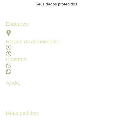
Seus dados protegidos
Endereço:
Av. 2ª Radial, Qd 120 - Lt 08 N 640 - St. Pedro Ludovico,
Goiânia - GO, 74820-090
Horario de atendimento:
Segunda a sexta - 08:30Hs ás 18:30Hs
Sábado - 09:00Hs ás 14:00Hs
Contatos:
(62) 98473 - 8855
(62) 99605 - 4331
Ajuda:
Politícas de privacidade
Politícas de devolução e trocas
Perguntas frequentes
Fale Conosco
Meus pedidos:
Acompanhe seus pedidos
Editar cadastro