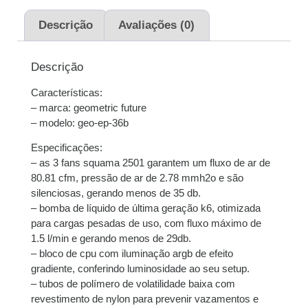
2x de
R$
264,50
sem
R$
529,00
juros
Descrição
Avaliações (0)
3x de
R$
176,33
sem
R$
528,99
Descrição
juros
Características:
4x de
R$
132,91
com
R$
531,64
– marca: geometric future
juros
– modelo: geo-ep-36b
5x de
R$
106,65
com
R$
533,25
Especificações:
juros
– as 3 fans squama 2501 garantem um fluxo de ar de
80.81 cfm, pressão de ar de 2.78 mmh2o e são
silenciosas, gerando menos de 35 db.
6x de
R$
89,40
com
R$
536,40
– bomba de líquido de última geração k6, otimizada
juros
para cargas pesadas de uso, com fluxo máximo de
1.5 l/min e gerando menos de 29db.
7x de
R$
77,39
com
R$
541,73
– bloco de cpu com iluminação argb de efeito
juros
gradiente, conferindo luminosidade ao seu setup.
– tubos de polímero de volatilidade baixa com
8x de
R$
68,10
com
R$
544,80
revestimento de nylon para prevenir vazamentos e
juros