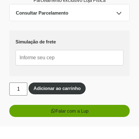
Parcelamento exclusivo
Loja Física
Consultar Parcelamento
Dinheiro ou PIX
Simulação de frete
Pix:
R$
497,26
Aprovação imediata
Economize
R$
31,74
no Pix
Cartões de crédito:
Aprovação imediata
Adicionar ao carrinho
Falar com a Lup
1x de
R$
529,00
sem
R$
529,00
juros