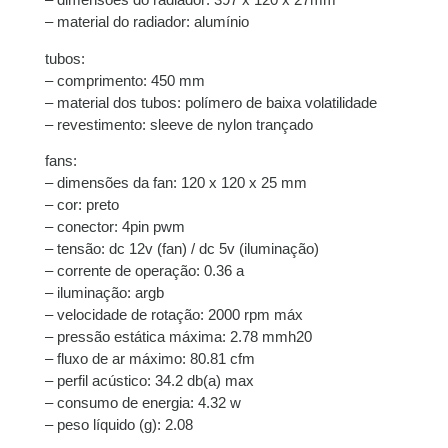
– material do radiador: alumínio
tubos:
– comprimento: 450 mm
– material dos tubos: polímero de baixa volatilidade
– revestimento: sleeve de nylon trançado
fans:
– dimensões da fan: 120 x 120 x 25 mm
– cor: preto
– conector: 4pin pwm
– tensão: dc 12v (fan) / dc 5v (iluminação)
– corrente de operação: 0.36 a
– iluminação: argb
– velocidade de rotação: 2000 rpm máx
– pressão estática máxima: 2.78 mmh20
– fluxo de ar máximo: 80.81 cfm
– perfil acústico: 34.2 db(a) max
– consumo de energia: 4.32 w
– peso líquido (g): 2.08