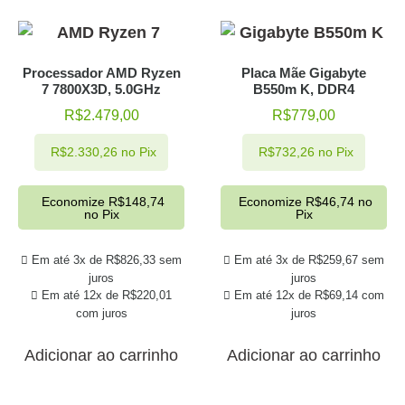
Processador AMD Ryzen
Placa Mãe Gigabyte
7 7800X3D, 5.0GHz
B550m K, DDR4
R$
2.479,00
R$
779,00
R$
2.330,26
no Pix
R$
732,26
no Pix
Economize
R$
148,74
Economize
R$
46,74
no
no Pix
Pix
Em até 3x de
R$
826,33
sem
Em até 3x de
R$
259,67
sem
juros
juros
Em até 12x de
R$
220,01
Em até 12x de
R$
69,14
com
com juros
juros
Adicionar ao carrinho
Adicionar ao carrinho