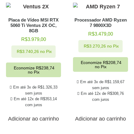
Placa de Vídeo MSI RTX
Processador AMD Ryzen
5060 Ti Ventus 2X OC,
7 9800X3D
8GB
R$
3.479,00
R$
3.979,00
R$
3.270,26
no Pix
R$
3.740,26
no Pix
Economize
R$
208,74
no Pix
Economize
R$
238,74
no Pix
Em até 3x de
R$
1.159,67
Em até 3x de
R$
1.326,33
sem juros
sem juros
Em até 12x de
R$
308,76
Em até 12x de
R$
353,14
com juros
com juros
Adicionar ao carrinho
Adicionar ao carrinho