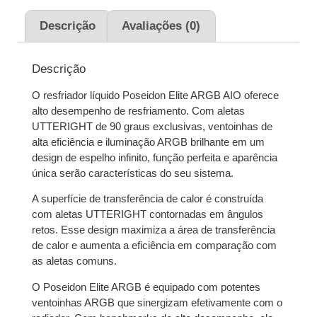
2x de
R$
280,00
sem
R$
560,00
juros
Descrição
Avaliações (0)
3x de
R$
186,67
sem
R$
560,01
Descrição
juros
O resfriador líquido Poseidon Elite ARGB AIO oferece
4x de
R$
140,70
com
R$
562,80
alto desempenho de resfriamento. Com aletas
juros
UTTERIGHT de 90 graus exclusivas, ventoinhas de
alta eficiência e iluminação ARGB brilhante em um
5x de
R$
112,90
com
R$
564,50
design de espelho infinito, função perfeita e aparência
juros
única serão características do seu sistema.
A superfície de transferência de calor é construída
6x de
R$
94,64
com
R$
567,84
com aletas UTTERIGHT contornadas em ângulos
juros
retos. Esse design maximiza a área de transferência
de calor e aumenta a eficiência em comparação com
7x de
R$
81,92
com
R$
573,44
as aletas comuns.
juros
O Poseidon Elite ARGB é equipado com potentes
8x de
R$
72,09
com
R$
576,72
ventoinhas ARGB que sinergizam efetivamente com o
juros