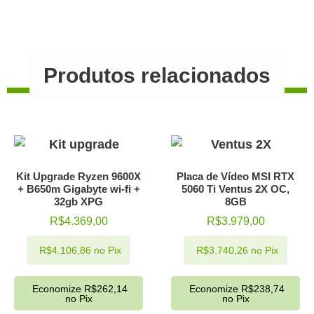
Produtos relacionados
Kit Upgrade Ryzen 9600X
Placa de Vídeo MSI RTX
+ B650m Gigabyte wi-fi +
5060 Ti Ventus 2X OC,
32gb XPG
8GB
R$
4.369,00
R$
3.979,00
R$
4.106,86
no Pix
R$
3.740,26
no Pix
Economize
R$
262,14
Economize
R$
238,74
no Pix
no Pix