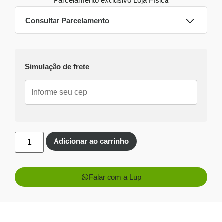
Parcelamento exclusivo
Loja Física
Consultar Parcelamento
Dinheiro ou PIX
Simulação de frete
Pix:
R$
526,40
Aprovação imediata
Economize
R$
33,60
no Pix
Cartões de crédito:
Aprovação imediata
Adicionar ao carrinho
Falar com a Lup
1x de
R$
560,00
sem
R$
560,00
juros