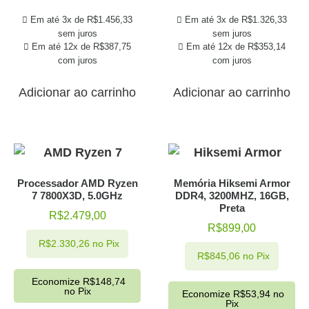
Em até 3x de
R$
1.456,33
Em até 3x de
R$
1.326,33
sem juros
sem juros
Em até 12x de
R$
387,75
Em até 12x de
R$
353,14
com juros
com juros
Adicionar ao carrinho
Adicionar ao carrinho
Processador AMD Ryzen
Memória Hiksemi Armor
7 7800X3D, 5.0GHz
DDR4, 3200MHZ, 16GB,
Preta
R$
2.479,00
R$
899,00
R$
2.330,26
no Pix
R$
845,06
no Pix
Economize
R$
148,74
no Pix
Economize
R$
53,94
no
Pix