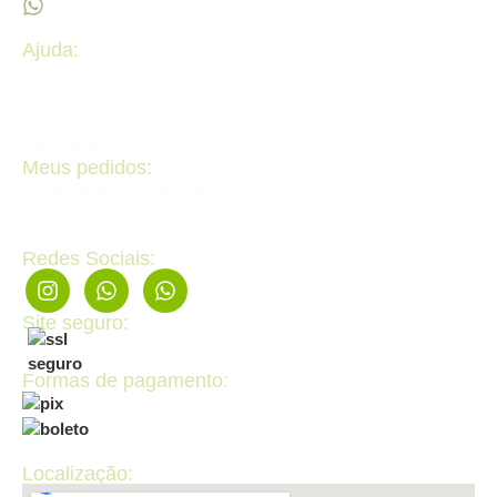
(62) 99605 - 4331
Ajuda:
Politícas de privacidade
Politícas de devolução e trocas
Perguntas frequentes
Fale Conosco
Meus pedidos:
Acompanhe seus pedidos
Editar cadastro
Redes Sociais:
Site seguro:
Formas de pagamento:
Localização: