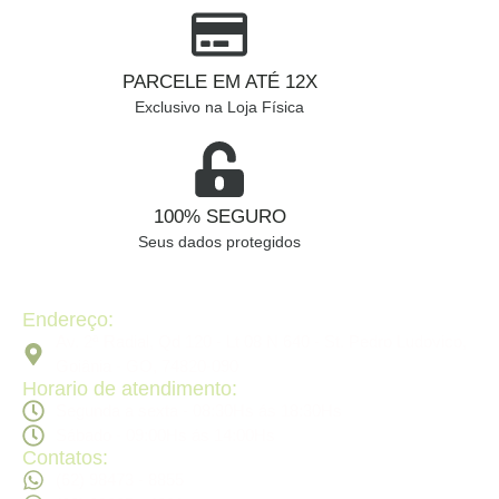
PARCELE EM ATÉ 12X
Exclusivo na Loja Física
100% SEGURO
Seus dados protegidos
Endereço:
Av. 2ª Radial, Qd 120 - Lt 08 N 640 - St. Pedro Ludovico,
Goiânia - GO, 74820-090
Horario de atendimento:
Segunda a sexta - 08:30Hs ás 18:30Hs
Sábado - 09:00Hs ás 14:00Hs
Contatos:
(62) 98473 - 8855