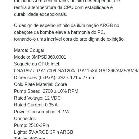
radiador. Com benchmarks de alto desempenho, ele
resfria a temperatura da CPU com estabilidade e
9x de
R$
64,72
com
R$
582,48
durabilidade excepcionais.
juros
O design de espelho infinito da iluminação ARGB no
cabeçote da bomba eleva a harmonia do PC,
10x de
R$
58,52
com
R$
585,20
tornando-o uma incrível obra de arte digna de exibição.
juros
Marca: Cougar
11x de
R$
53,71
com
R$
590,81
Modelo: 3MPSD360.0001
juros
Soquete da CPU: Intel
LGA1851/LGA1700/LGA1200/LGA115X/LGA1366/AM5/AM4
Dimensões (LxPxA): 392 x 121 x 27mm
Cold Plate Material: Cobre
Pump Speed: 2700 ± 10% RPM
Rated Voltage: 12 VDC
Rated Current: 0.35 A
Power Consumption: 4.2 W
Connector:
Pump: 2510-3Pin
Lights: 5V-ARGB 3Pin ARGB
Tubing: 400mm