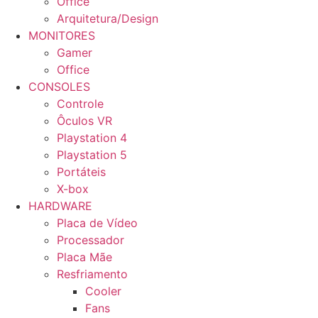
Office
Arquitetura/Design
MONITORES
Gamer
Office
CONSOLES
Controle
Ôculos VR
Playstation 4
Playstation 5
Portáteis
X-box
HARDWARE
Placa de Vídeo
Processador
Placa Mãe
Resfriamento
Cooler
Fans