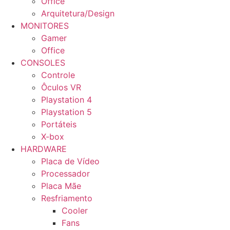
Office
Arquitetura/Design
MONITORES
Gamer
Office
CONSOLES
Controle
Ôculos VR
Playstation 4
Playstation 5
Portáteis
X-box
HARDWARE
Placa de Vídeo
Processador
Placa Mãe
Resfriamento
Cooler
Fans