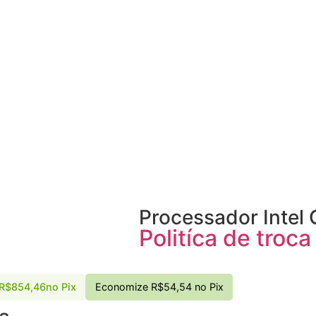
Processador Intel 
Politíca de troc
R$
854,46
no Pix
Economize
R$
54,54
no Pix