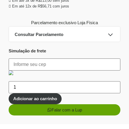
Em até 3x de
R$
213,00
sem juros
Em até 12x de
R$
56,71
com juros
Parcelamento exclusivo
Loja Física
Consultar Parcelamento
Simulação de frete
Dinheiro ou PIX
Pix:
R$
600,66
Aprovação imediata
Economize
R$
38,34
no Pix
Cartões de crédito:
Adicionar ao carrinho
Aprovação imediata
Falar com a Lup