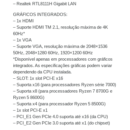
– Realtek RTL8111H Gigabit LAN
GRÁFICOS INTEGRADOS:
– 1x HDMI
– Suporte HDMI TM 2.1, resolução máxima de 4K
60Hz*
– 1x VGA
– Suporte VGA, resolução máxima de 2048×1536
50Hz, 2048×1280 60Hz, 1920×1200 60Hz
*Disponível apenas em processadores com gráficos
integrados. As especificações gráficas podem variar
dependendo da CPU instalada.
– SLOT: 1x slot PCI-E x16
– Suporta x16 (para processadores Ryzen série 7000)
– Suporta x8 (para processadores Ryzen 7 8700G e
Ryzen 5 8600G)
– Suporta x4 (para processador Ryzen 5 8500G)
– 1x slot PCI-E x1
– PCI_E1 Gen PCIe 4.0 suporta até x16 (da CPU)
– PCI_E2 Gen PCIe 3.0 suporta até x1 (do chipset)