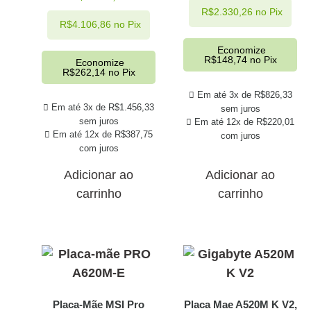
R$
2.330,26
no Pix
R$
4.106,86
no Pix
Economize
R$
148,74
no Pix
Economize
R$
262,14
no Pix
Em até 3x de
R$
826,33
Em até 3x de
R$
1.456,33
sem juros
sem juros
Em até 12x de
R$
220,01
Em até 12x de
R$
387,75
com juros
com juros
Adicionar ao
Adicionar ao
carrinho
carrinho
Placa-Mãe MSI Pro
Placa Mae A520M K V2,