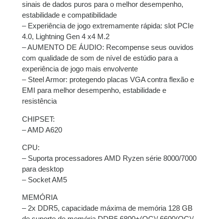
juros
sinais de dados puros para o melhor desempenho,
estabilidade e compatibilidade
8x de
R$
82,26
com
R$
658,08
– Experiência de jogo extremamente rápida: slot PCIe
juros
4.0, Lightning Gen 4 x4 M.2
– AUMENTO DE ÁUDIO: Recompense seus ouvidos
com qualidade de som de nível de estúdio para a
9x de
R$
73,85
com
R$
664,65
experiência de jogo mais envolvente
juros
– Steel Armor: protegendo placas VGA contra flexão e
EMI para melhor desempenho, estabilidade e
10x de
R$
66,78
com
R$
667,80
resistência
juros
CHIPSET:
11x de
R$
61,29
com
R$
674,19
– AMD A620
juros
CPU:
– Suporta processadores AMD Ryzen série 8000/7000
12x de
R$
56,71
com
R$
680,52
para desktop
juros
– Socket AM5
MEMÓRIA
– 2x DDR5, capacidade máxima de memória 128 GB
de suporte de memória DDR5 6800+(OC)/ 6600(OC)/