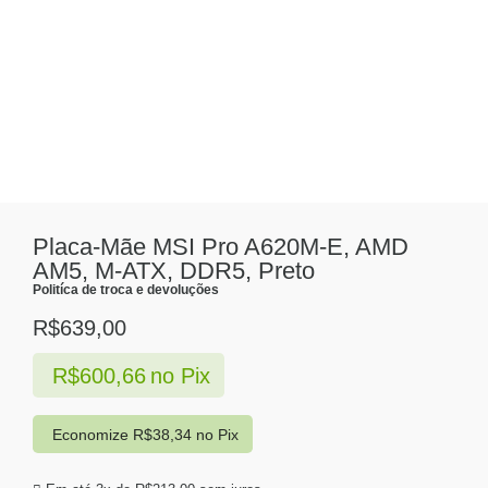
Placa-Mãe MSI Pro A620M-E, AMD
AM5, M-ATX, DDR5, Preto
Politíca de troca e devoluções
R$
639,00
R$
600,66
no Pix
Economize
R$
38,34
no Pix