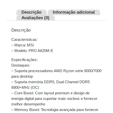
1x de
R$
639,00
sem
R$
639,00
juros
Descrição
Informação adicional
Avaliações (0)
2x de
R$
319,50
sem
R$
639,00
juros
Descrição
3x de
R$
213,00
sem
R$
639,00
Características:
juros
– Marca: MSI
– Modelo: PRO A620M-E
4x de
R$
160,55
com
R$
642,20
Especificações:
juros
Destaques:
– Suporta processadores AMD Ryzen série 8000/7000
5x de
R$
128,82
com
R$
644,10
para desktop
juros
– Suporta memória DDR5, Dual Channel DDR5
6800+MHz (OC)
6x de
R$
107,99
com
R$
647,94
– Core Boost: Com layout premium e design de
juros
energia digital para suportar mais núcleos e fornecer
melhor desempenho
7x de
R$
93,48
com
R$
654,36
– Memory Boost: Tecnologia avançada para fornecer