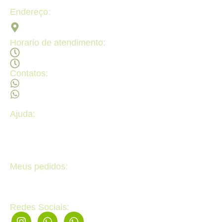
Endereço:
Av. 2ª Radial, Qd 120 - Lt 08 N 640 - St. Pedro Ludovico,
Goiânia - GO, 74820-090
Horario de atendimento:
Segunda a sexta - 08:30Hs ás 18:30Hs
Sábado - 09:00Hs ás 14:00Hs
Contatos:
(62) 98473 - 8855
(62) 99605 - 4331
Ajuda:
Politícas de privacidade
Politícas de devolução e trocas
Perguntas frequentes
Fale Conosco
Meus pedidos:
Acompanhe seus pedidos
Editar cadastro
Redes Sociais: