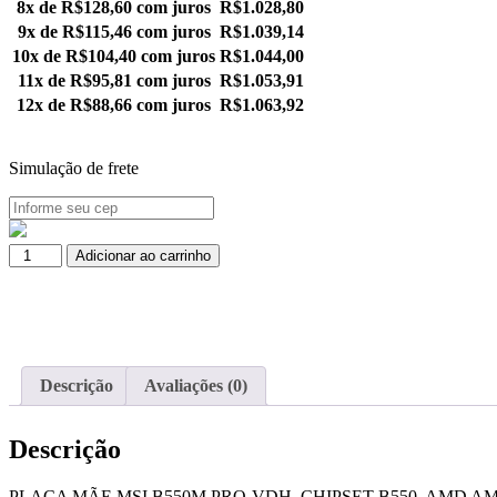
8x de
R$
128,60
com juros
R$
1.028,80
9x de
R$
115,46
com juros
R$
1.039,14
10x de
R$
104,40
com juros
R$
1.044,00
11x de
R$
95,81
com juros
R$
1.053,91
12x de
R$
88,66
com juros
R$
1.063,92
Simulação de frete
Adicionar ao carrinho
Descrição
Avaliações (0)
Descrição
PLACA MÃE MSI B550M PRO-VDH, CHIPSET B550, AMD AM