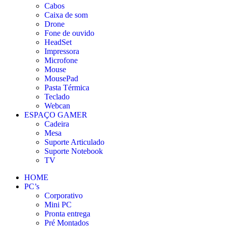
Cabos
Caixa de som
Drone
Fone de ouvido
HeadSet
Impressora
Microfone
Mouse
MousePad
Pasta Térmica
Teclado
Webcan
ESPAÇO GAMER
Cadeira
Mesa
Suporte Articulado
Suporte Notebook
TV
HOME
PC’s
Corporativo
Mini PC
Pronta entrega
Pré Montados