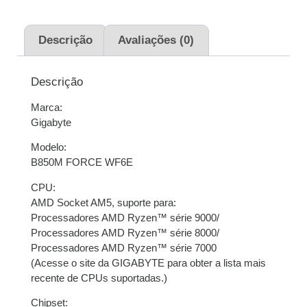
2x de
R$
764,50
sem
R$
1.529,00
juros
Descrição
Avaliações (0)
3x de
R$
509,67
sem
R$
1.529,01
Descrição
juros
Marca:
4x de
R$
384,16
com
R$
1.536,64
Gigabyte
juros
Modelo:
5x de
R$
308,25
com
R$
1.541,25
B850M FORCE WF6E
juros
CPU:
AMD Socket AM5, suporte para:
6x de
R$
258,40
com
R$
1.550,40
Processadores AMD Ryzen™ série 9000/
juros
Processadores AMD Ryzen™ série 8000/
Processadores AMD Ryzen™ série 7000
7x de
R$
223,67
com
R$
1.565,69
(Acesse o site da GIGABYTE para obter a lista mais
juros
recente de CPUs suportadas.)
Chipset:
8x de
R$
196,82
com
R$
1.574,56