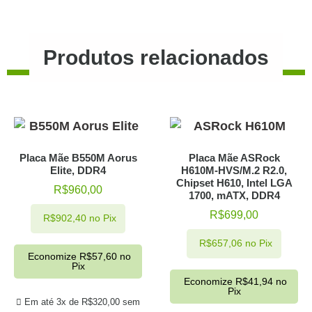
Produtos relacionados
Placa Mãe B550M Aorus
Placa Mãe ASRock
Elite, DDR4
H610M-HVS/M.2 R2.0,
Chipset H610, Intel LGA
R$
960,00
1700, mATX, DDR4
R$
699,00
R$
902,40
no Pix
R$
657,06
no Pix
Economize
R$
57,60
no
Pix
Economize
R$
41,94
no
Pix
Em até 3x de
R$
320,00
sem