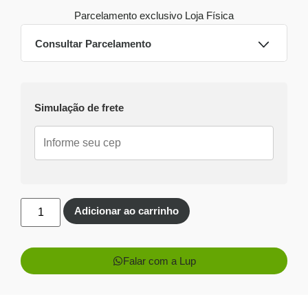
Parcelamento exclusivo
Loja Física
Consultar Parcelamento
Dinheiro ou PIX
Simulação de frete
Pix:
R$
1.437,26
Aprovação imediata
Economize
R$
91,74
no Pix
Cartões de crédito:
Aprovação imediata
Adicionar ao carrinho
Falar com a Lup
1x de
R$
1.529,00
R$
1.529,00
sem juros