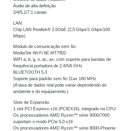
Áudio de alta definição
2/4/5.1/7.1 canais
LAN:
Chip LAN Realtek® 2.5GbE (2,5 Gbps/1 Gbps/100
Mbps)
Módulo de comunicação sem fio:
MediaTek Wi-Fi 6E MT7902
WIFI a, b, g, n, ac, ax, com suporte para bandas de
frequência portadora de 2,4/5/6 GHz
BLUETOOTH 5.3
Suporte para padrão sem fio 11ax 160 MHz
(A taxa de dados real pode variar dependendo do
ambiente e do equipamento.)
Slots de Expansão
1 slot PCI Express x16 (PCIEX16), integrado na CPU:
Os processadores AMD Ryzen™ série 9000/7000
suportam o modo PCIe 5.0 x16
Os processadores AMD Ryzen™ série 8000-Phoenix