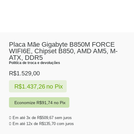
Placa Mãe Gigabyte B850M FORCE
WIFI6E, Chipset B850, AMD AM5, M-
ATX, DDR5
Politíca de troca e devoluções
R$
1.529,00
R$
1.437,26
no Pix
Economize
R$
91,74
no Pix
Em até 3x de
R$
509,67
sem juros
Em até 12x de
R$
135,70
com juros