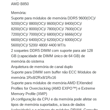
AMD B850
juros
Memória:
9x de
R$
176,72
com
R$
1.590,48
Suporte para módulos de memória DDR5 9600(OC)/
juros
9200(OC)/ 8800(OC)/ 8600(OC)/ 8400(OC)/
8200(OC)/ 8000(OC)/ 7800(OC)/ 7600(OC)/
10x de
R$
159,78
com
R$
1.597,80
7200(OC)/ 7000(OC)/ 6800(OC)/ 6666(OC)/
juros
6600(OC)/ 6400(OC)/ 6200(OC)/ 6000(OC)/
5600(OC)/ 5200/ 4800/ 4400 MT/s
11x de
R$
146,65
com
R$
1.613,15
2 soquetes DDR5 DIMM com suporte para até 128
juros
GB (capacidade de DIMM único de 64 GB) de
memória do sistema
12x de
R$
135,70
com
R$
1.628,40
Arquitetura de memória de canal duplo
juros
Suporte para DIMM sem buffer não ECC Módulos de
memória 1Rx8/2Rx8/1Rx16
Suporte para módulos de memória AMD EXtended
Profiles for Overclocking (AMD EXPO™) e Extreme
Memory Profile (XMP)
(A configuração da CPU e da memória pode afetar os
tipos de memória suportados, a taxa de dados
(velocidade) e o número de módulos DRAM. Consulte