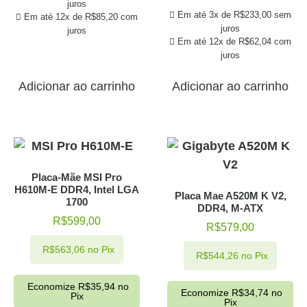
juros
Em até 3x de
R$
233,00
sem
Em até 12x de
R$
85,20
com
juros
juros
Em até 12x de
R$
62,04
com
juros
Adicionar ao carrinho
Adicionar ao carrinho
Placa-Mãe MSI Pro
H610M-E DDR4, Intel LGA
Placa Mae A520M K V2,
1700
DDR4, M-ATX
R$
599,00
R$
579,00
R$
563,06
no Pix
R$
544,26
no Pix
Economize
R$
35,94
no
Economize
R$
34,74
no
Pix
Pix