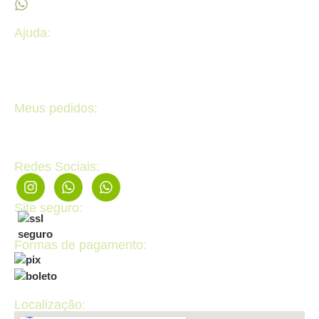
(62) 99605 - 4331
Ajuda:
Politícas de privacidade
Politícas de devolução e trocas
Perguntas frequentes
Fale Conosco
Meus pedidos:
Acompanhe seus pedidos
Editar cadastro
Redes Sociais:
Site seguro:
Formas de pagamento:
Localização: