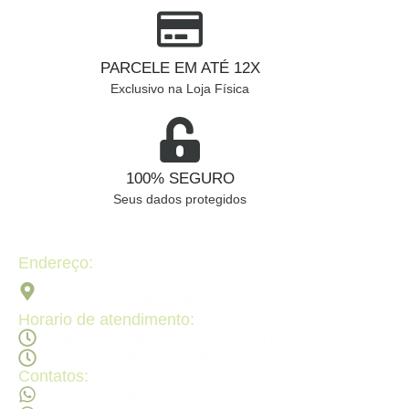
PARCELE EM ATÉ 12X
Exclusivo na Loja Física
100% SEGURO
Seus dados protegidos
Endereço:
Av. 2ª Radial, Qd 120 - Lt 08 N 640 - St. Pedro Ludovico,
Goiânia - GO, 74820-090
Horario de atendimento:
Segunda a sexta - 08:30Hs ás 18:30Hs
Sábado - 09:00Hs ás 14:00Hs
Contatos:
(62) 98473 - 8855