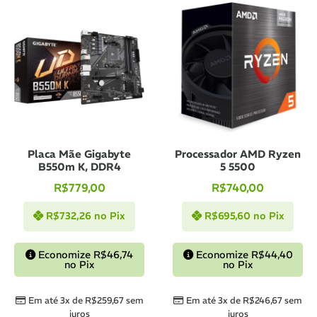
Placa Mãe Gigabyte
Processador AMD Ryzen
B550m K, DDR4
5 5500
R$
779,00
R$
740,00
R$
732,26
no Pix
R$
695,60
no Pix
Economize
R$
46,74
Economize
R$
44,40
no Pix
no Pix
Em até 3x de
R$
259,67
sem
Em até 3x de
R$
246,67
sem
juros
juros