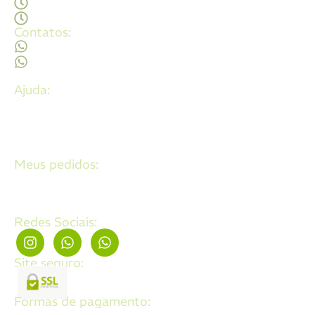
Segunda a sexta - 08:30Hs ás 18:30Hs
Sábado - 09:00Hs ás 14:00Hs
Contatos:
(62) 98473 - 8855
(62) 99605 - 4331
Ajuda:
Politícas de privacidade
Politícas de devolução e trocas
Perguntas frequentes
Fale Conosco
Meus pedidos:
Acompanhe seus pedidos
Editar cadastro
Redes Sociais:
Site seguro:
Formas de pagamento: