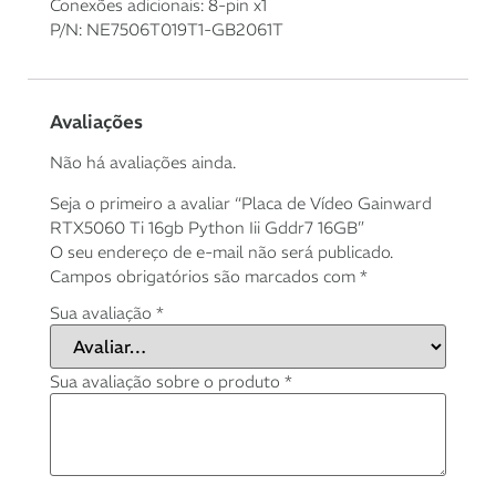
Conexões adicionais: 8-pin x1
8x de
R$
585,70
com
R$
4.685,60
P/N: NE7506T019T1-GB2061T
juros
9x de
R$
525,88
com
R$
4.732,92
Avaliações
juros
Não há avaliações ainda.
10x de
R$
475,48
R$
4.754,80
com juros
Seja o primeiro a avaliar “Placa de Vídeo Gainward
RTX5060 Ti 16gb Python Iii Gddr7 16GB”
O seu endereço de e-mail não será publicado.
11x de
R$
436,39
R$
4.800,29
Campos obrigatórios são marcados com
*
com juros
Sua avaliação
*
12x de
R$
403,81
R$
4.845,72
com juros
Sua avaliação sobre o produto
*