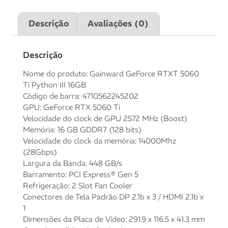
sem juros
Descrição
Avaliações (0)
2x de
R$
2.275,00
R$
4.550,00
sem juros
Descrição
3x de
R$
1.516,67
R$
4.550,01
Nome do produto: Gainward GeForce RTXT 5060
sem juros
Ti Python III 16GB
Código de barra: 4710562245202
4x de
R$
1.143,19
R$
4.572,76
GPU: GeForce RTX 5060 Ti
com juros
Velocidade do clock de GPU 2572 MHz (Boost)
Memória: 16 GB GDDR7 (128 bits)
5x de
R$
917,28
com
R$
4.586,40
Velocidade do clock da memória: 14000Mhz
juros
(28Gbps)
Largura da Banda: 448 GB/s
6x de
R$
768,95
com
R$
4.613,70
Barramento: PCI Express® Gen 5
juros
Refrigeração: 2 Slot Fan Cooler
Conectores de Tela Padrão DP 2.1b x 3 / HDMI 2.1b x
7x de
R$
665,60
com
R$
4.659,20
1
juros
Dimensões da Placa de Vídeo: 291.9 x 116.5 x 41.3 mm