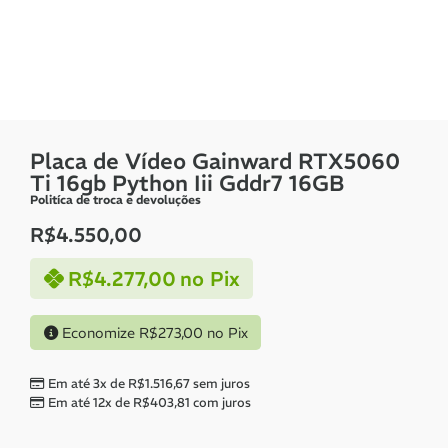
Placa de Vídeo Gainward RTX5060
Ti 16gb Python Iii Gddr7 16GB
Politíca de troca e devoluções
R$
4.550,00
R$
4.277,00
no Pix
Economize
R$
273,00
no Pix
Em até 3x de
R$
1.516,67
sem juros
Em até 12x de
R$
403,81
com juros