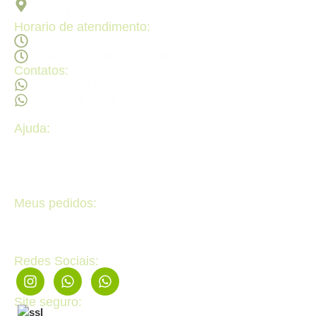
Goiânia - GO, 74820-090
Horario de atendimento:
Segunda a sexta - 08:30Hs ás 18:30Hs
Sábado - 09:00Hs ás 14:00Hs
Contatos:
(62) 98473 - 8855
(62) 99605 - 4331
Ajuda:
Politícas de privacidade
Politícas de devolução e trocas
Perguntas frequentes
Fale Conosco
Meus pedidos:
Acompanhe seus pedidos
Editar cadastro
Redes Sociais:
Site seguro: