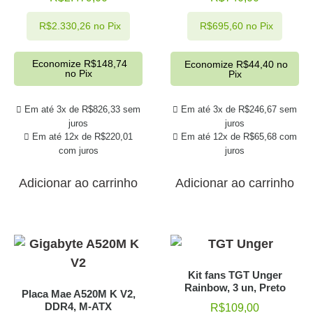
R$
2.330,26
no Pix
R$
695,60
no Pix
Economize
R$
148,74
Economize
R$
44,40
no
no Pix
Pix
Em até 3x de
R$
826,33
sem
Em até 3x de
R$
246,67
sem
juros
juros
Em até 12x de
R$
220,01
Em até 12x de
R$
65,68
com
com juros
juros
Adicionar ao carrinho
Adicionar ao carrinho
Kit fans TGT Unger
Rainbow, 3 un, Preto
Placa Mae A520M K V2,
DDR4, M-ATX
R$
109,00