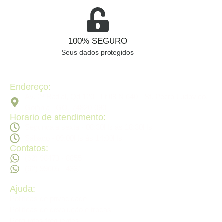
100% SEGURO
Seus dados protegidos
Endereço:
Av. 2ª Radial, Qd 120 - Lt 08 N 640 - St. Pedro Ludovico,
Goiânia - GO, 74820-090
Horario de atendimento:
Segunda a sexta - 08:30Hs ás 18:30Hs
Sábado - 09:00Hs ás 14:00Hs
Contatos:
(62) 98473 - 8855
(62) 99605 - 4331
Ajuda:
Politícas de privacidade
Politícas de devolução e trocas
Perguntas frequentes