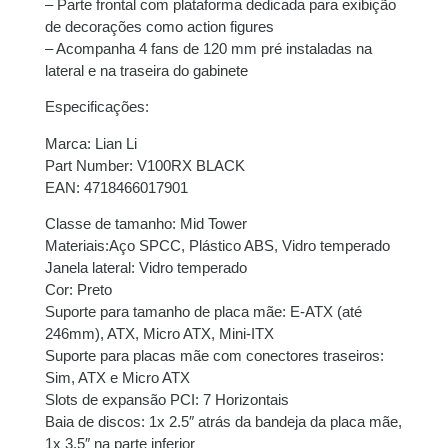
– Parte frontal com plataforma dedicada para exibição
de decorações como action figures
8x de
R$
83,67
com
R$
669,36
– Acompanha 4 fans de 120 mm pré instaladas na
juros
lateral e na traseira do gabinete
9x de
R$
75,13
com
R$
676,17
Especificações:
juros
Marca: Lian Li
10x de
R$
67,93
com
R$
679,30
Part Number: V100RX BLACK
juros
EAN: 4718466017901
Classe de tamanho: Mid Tower
11x de
R$
62,34
com
R$
685,74
Materiais:Aço SPCC, Plástico ABS, Vidro temperado
juros
Janela lateral: Vidro temperado
Cor: Preto
12x de
R$
57,69
com
R$
692,28
Suporte para tamanho de placa mãe: E-ATX (até
juros
246mm), ATX, Micro ATX, Mini-ITX
Suporte para placas mãe com conectores traseiros:
Sim, ATX e Micro ATX
Slots de expansão PCI: 7 Horizontais
Baia de discos: 1x 2.5″ atrás da bandeja da placa mãe,
1x 3.5″ na parte inferior