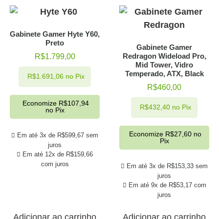
Gabinete Gamer Hyte Y60,
Preto
Gabinete Gamer
Redragon Wideload Pro,
R$
1.799,00
Mid Tower, Vidro
Temperado, ATX, Black
R$
1.691,06
no Pix
R$
460,00
Economize
R$
107,94
R$
432,40
no Pix
no Pix
Economize
R$
27,60
no
Em até 3x de
R$
599,67
sem
Pix
juros
Em até 12x de
R$
159,66
com juros
Em até 3x de
R$
153,33
sem
juros
Em até 9x de
R$
53,17
com
juros
Adicionar ao carrinho
Adicionar ao carrinho