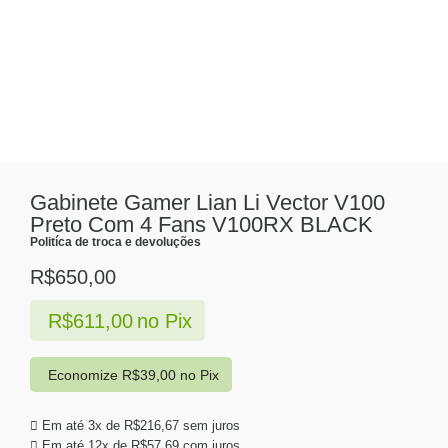
Gabinete Gamer Lian Li Vector V100
Preto Com 4 Fans V100RX BLACK
Politíca de troca e devoluções
R$
650,00
R$
611,00
no Pix
Economize
R$
39,00
no Pix
Em até 3x de
R$
216,67
sem juros
Em até 12x de
R$
57,69
com juros