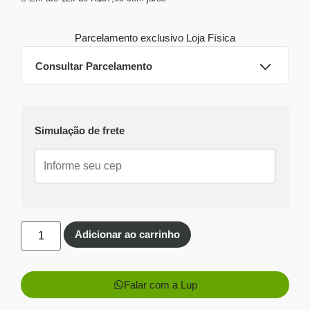
Parcelamento exclusivo
Loja Física
Consultar Parcelamento
Dinheiro ou PIX
Simulação de frete
Pix:
R$
611,00
Aprovação imediata
Economize
R$
39,00
no Pix
Cartões de crédito:
Aprovação imediata
Adicionar ao carrinho
Falar com a Lup
1x de
R$
650,00
sem
R$
650,00