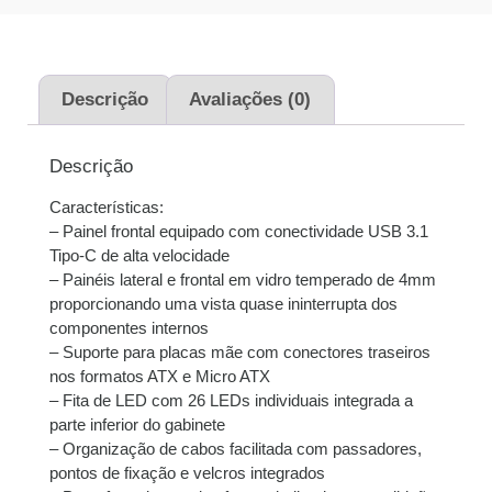
juros
2x de
R$
325,00
sem
R$
650,00
juros
Descrição
Avaliações (0)
3x de
R$
216,67
sem
R$
650,01
Descrição
juros
Características:
4x de
R$
163,31
com
R$
653,24
– Painel frontal equipado com conectividade USB 3.1
juros
Tipo-C de alta velocidade
– Painéis lateral e frontal em vidro temperado de 4mm
5x de
R$
131,04
com
R$
655,20
proporcionando uma vista quase ininterrupta dos
juros
componentes internos
– Suporte para placas mãe com conectores traseiros
6x de
R$
109,85
com
R$
659,10
nos formatos ATX e Micro ATX
juros
– Fita de LED com 26 LEDs individuais integrada a
parte inferior do gabinete
7x de
R$
95,09
com
R$
665,63
– Organização de cabos facilitada com passadores,
juros
pontos de fixação e velcros integrados