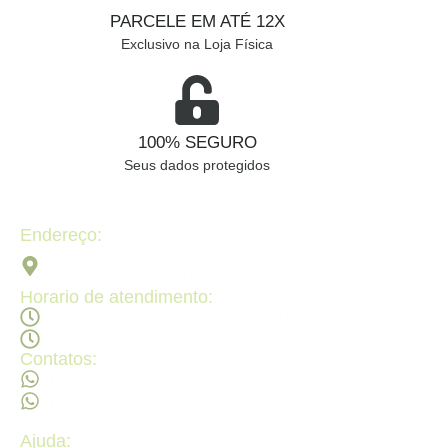
PARCELE EM ATÉ 12X
Exclusivo na Loja Física
100% SEGURO
Seus dados protegidos
Endereço:
Av. 2ª Radial, Qd 120 - Lt 08 N 640 - St. Pedro Ludovico,
Goiânia - GO, 74820-090
Horario de atendimento:
Segunda a sexta - 08:30Hs ás 18:30Hs
Sábado - 09:00Hs ás 14:00Hs
Contatos:
(62) 98473 - 8855
(62) 99605 - 4331
Ajuda: