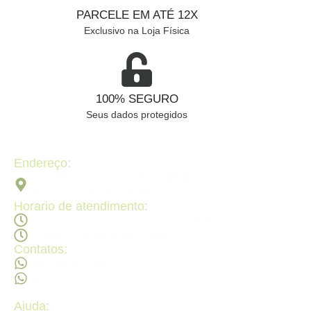
PARCELE EM ATÉ 12X
Exclusivo na Loja Física
100% SEGURO
Seus dados protegidos
Endereço:
Av. 2ª Radial, Qd 120 - Lt 08 N 640 - St. Pedro Ludovico,
Goiânia - GO, 74820-090
Horario de atendimento:
Segunda a sexta - 08:30Hs ás 18:30Hs
Sábado - 09:00Hs ás 14:00Hs
Contatos:
(62) 98473 - 8855
(62) 99605 - 4331
Ajuda: