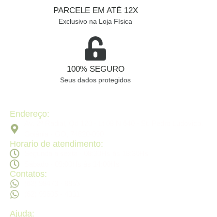
PARCELE EM ATÉ 12X
Exclusivo na Loja Física
100% SEGURO
Seus dados protegidos
Endereço:
Av. 2ª Radial, Qd 120 - Lt 08 N 640 - St. Pedro Ludovico,
Goiânia - GO, 74820-090
Horario de atendimento:
Segunda a sexta - 08:30Hs ás 18:30Hs
Sábado - 09:00Hs ás 14:00Hs
Contatos:
(62) 98473 - 8855
(62) 99605 - 4331
Ajuda: