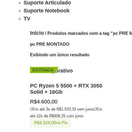
Suporte Articulado
Suporte Notebook
TV
Início
/ Produtos marcados com a tag “pc PR
pc PRE MONTADO
Exibindo um único resultado
ENTRADA
PC Ryzen 5 5500 + RTX 3050
Solid + 16Gb
R$
4.600,00
Em até 3x de
R$
1.533,33
sem juros
Em
até 12x de
R$
408,25
com juros
R$
4.324,00
no Pix