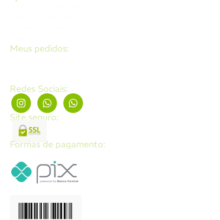
Politícas de privacidade
Politícas de devolução e trocas
Perguntas frequentes
Fale Conosco
Meus pedidos:
Acompanhe seus pedidos
Editar cadastro
Redes Sociais:
Site seguro:
Formas de pagamento: