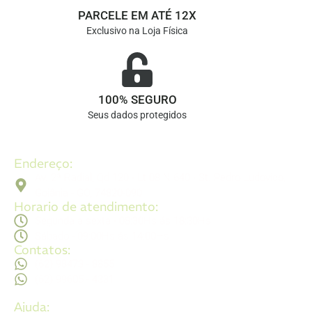
PARCELE EM ATÉ 12X
Exclusivo na Loja Física
100% SEGURO
Seus dados protegidos
Endereço:
Av. 2ª Radial, Qd 120 - Lt 08 N 640 - St. Pedro Ludovico,
Goiânia - GO, 74820-090
Horario de atendimento:
Segunda a sexta - 08:30Hs ás 18:30Hs
Sábado - 09:00Hs ás 14:00Hs
Contatos:
(62) 98473 - 8855
(62) 99605 - 4331
Ajuda: