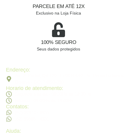
PARCELE EM ATÉ 12X
Exclusivo na Loja Física
100% SEGURO
Seus dados protegidos
Endereço:
Av. 2ª Radial, Qd 120 - Lt 08 N 640 - St. Pedro Ludovico,
Goiânia - GO, 74820-090
Horario de atendimento:
Segunda a sexta - 08:30Hs ás 18:30Hs
Sábado - 09:00Hs ás 14:00Hs
Contatos:
(62) 98473 - 8855
(62) 99605 - 4331
Ajuda: