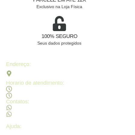
Exclusivo na Loja Física
100% SEGURO
Seus dados protegidos
Endereço:
Av. 2ª Radial, Qd 120 - Lt 08 N 640 - St. Pedro Ludovico,
Goiânia - GO, 74820-090
Horario de atendimento:
Segunda a sexta - 08:30Hs ás 18:30Hs
Sábado - 09:00Hs ás 14:00Hs
Contatos:
(62) 98473 - 8855
(62) 99605 - 4331
Ajuda:
Politícas de privacidade