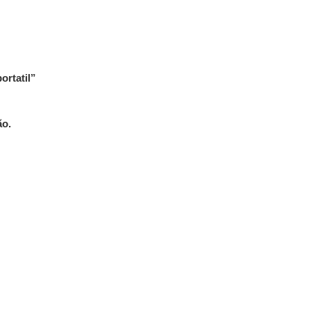
ortatil”
ão.