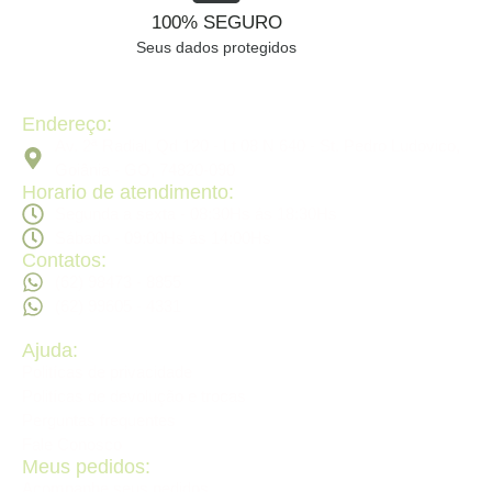
100% SEGURO
Seus dados protegidos
Endereço:
Av. 2ª Radial, Qd 120 - Lt 08 N 640 - St. Pedro Ludovico,
Goiânia - GO, 74820-090
Horario de atendimento:
Segunda a sexta - 08:30Hs ás 18:30Hs
Sábado - 09:00Hs ás 14:00Hs
Contatos:
(62) 98473 - 8855
(62) 99605 - 4331
Ajuda:
Politícas de privacidade
Politícas de devolução e trocas
Perguntas frequentes
Fale Conosco
Meus pedidos:
Acompanhe seus pedidos