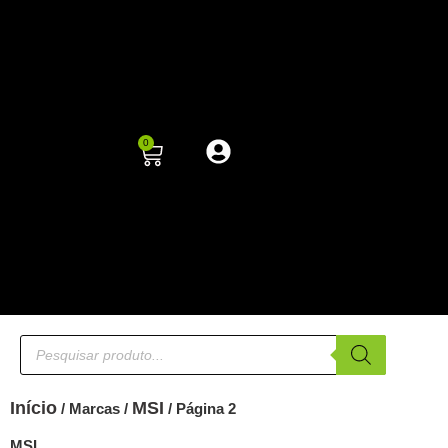
0
Início
MSI
/ Marcas /
/ Página 2
MSI