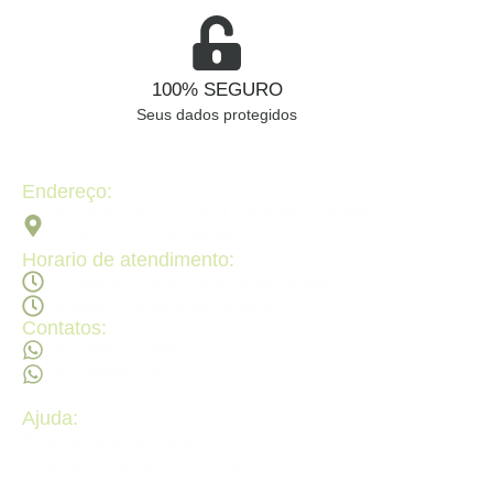
100% SEGURO
Seus dados protegidos
Endereço:
Av. 2ª Radial, Qd 120 - Lt 08 N 640 - St. Pedro Ludovico,
Goiânia - GO, 74820-090
Horario de atendimento:
Segunda a sexta - 08:30Hs ás 18:30Hs
Sábado - 09:00Hs ás 14:00Hs
Contatos:
(62) 98473 - 8855
(62) 99605 - 4331
Ajuda:
Politícas de privacidade
Politícas de devolução e trocas
Perguntas frequentes