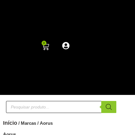
0
Início
/ Marcas / Aorus
Aorus