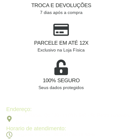
TROCA E DEVOLUÇÕES
7 dias após a compra
PARCELE EM ATÉ 12X
Exclusivo na Loja Física
100% SEGURO
Seus dados protegidos
Endereço:
Av. 2ª Radial, Qd 120 - Lt 08 N 640 - St. Pedro Ludovico,
Goiânia - GO, 74820-090
Horario de atendimento:
Segunda a sexta - 08:30Hs ás 18:30Hs