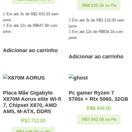
R$
8.835,06
no Pix
Em até 3x de
R$
2.433,33
sem
juros
Em até 3x de
R$
3.133,00
sem
Em até 12x de
R$
647,88
com
juros
juros
Em até 12x de
R$
834,16
com
juros
Adicionar ao carrinho
Adicionar ao carrinho
Placa Mãe Gigabyte
Pc gamer Ryzen 7
X870M Aorus elite Wi-fi
5700x + Rtx 5060, 32GB
7, Chipset X870, AMD
R$
8.449,00
AM5, M-ATX, DDR5
R$
7.942,06
no Pix
R$
2.712,00
R$
2.549,28
no Pix