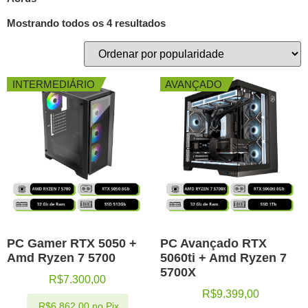
Mostrando todos os 4 resultados
INTERMEDIÁRIO
AVANÇADO
PC Gamer RTX 5050 +
PC Avançado RTX
Amd Ryzen 7 5700
5060ti + Amd Ryzen 7
5700X
R$
7.300,00
R$
9.399,00
R$
6.862,00
no Pix