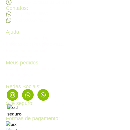
Sábado - 09:00Hs ás 14:00Hs
Contatos:
(62) 98473 - 8855
(62) 99605 - 4331
Ajuda:
Politícas de privacidade
Politícas de devolução e trocas
Perguntas frequentes
Fale Conosco
Meus pedidos:
Acompanhe seus pedidos
Editar cadastro
Redes Sociais:
Site seguro:
Formas de pagamento: