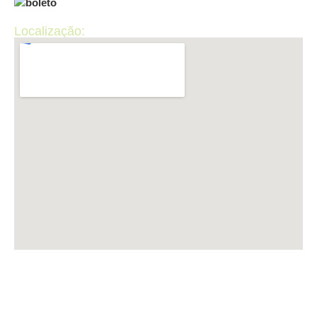
Localização:
LUP INFORMÁTICA CNPJ: 50.440.867/0001-36 ​